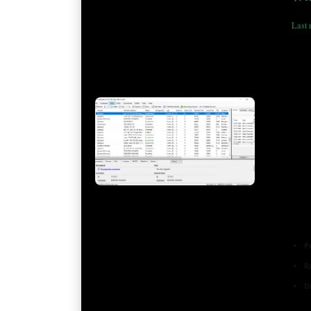
Last 
P
R
D