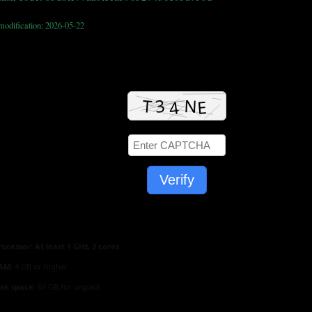
modification: 2026-05-22
Verify
rocessor:
At least 1 GHz, 2 cores
AM:
4 GB or higher
isk space:
64 GB for unpack