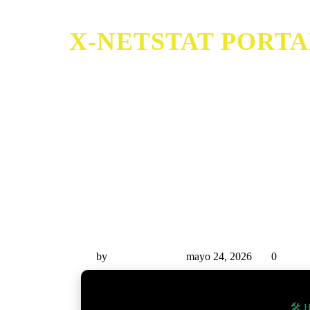
X-NETSTAT PORTAB
X-NetStat Portable + Serial Key [Final
by
Miguel Rivas
mayo 24, 2026
0
🛠 