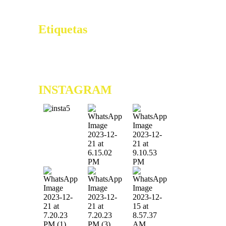
Online Casino • FR Get Bonus Now
Etiquetas
0x61c355c1
0xb91c36f6
0xe150a7b8
6ta Edición de
los Premios Vive Lo Bueno
9na Edición Tu Regalo
Extremo
ae39lu242yuomxt
INSTAGRAM