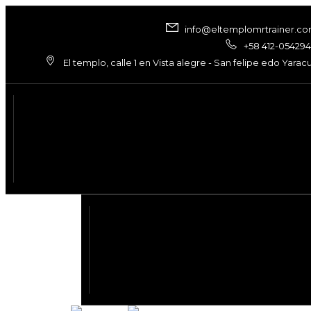
info@eltemplomrtrainer.c
+58 412-05429
El templo, calle 1 en Vista alegre - San felipe edo Yarac