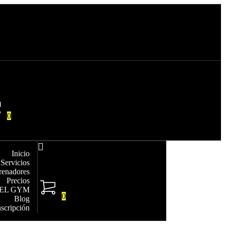
0
Inicio
Servicios
renadores
Precios
EL GYM
0
Blog
nscripción