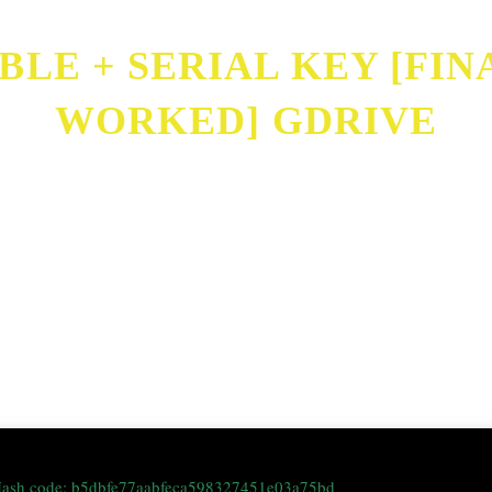
LE + SERIAL KEY [FINAL
WORKED] GDRIVE
] [x86-x64] [100% Worked] gDrive
Hash code: b5dbfe77aabfeca598327451e03a75bd