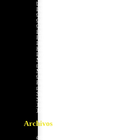
bar-salsa.com
1
Boosters
2
Coop
6
Crackers
20
Cracks
20
Excel
17
FITNESS
2.516
Injectors
11
Keygens
14
Lync
26
Makers
5
mem-saab.com
1
MOTIVATION
2
OneNote
17
Plugins
2
public
28
Sheets
2
Skippers
16
Tokenizers
11
Tools
17
Archivos
agosto 2026
122