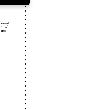
julio 2026
171
junio 2026
370
mayo 2026
462
abril 2026
235
marzo 2026
102
tility.
febrero 2026
82
ors who
enero 2026
111
till
diciembre 2025
88
noviembre 2025
95
octubre 2025
115
septiembre 2025
89
agosto 2025
90
julio 2025
77
junio 2025
52
mayo 2025
28
abril 2025
13
marzo 2025
1
diciembre 2023
1
septiembre 2023
1
septiembre 2022
3
agosto 2022
8
julio 2022
30
junio 2022
22
mayo 2022
29
abril 2022
26