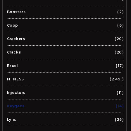
Boosters
2
Coop
6
Crackers
20
Cracks
20
Excel
17
FITNESS
2.491
Injectors
11
Keygens
14
Lync
26