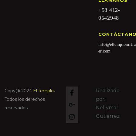
LLAMANOS
+58 412-
0542948
CONTÁCTAN
info@eltemplomrtra
er.com
Realizado
Copy@ 2024
El templo
.
por:
Todos los derechos
Nellymar
reservados.
Gutierrez