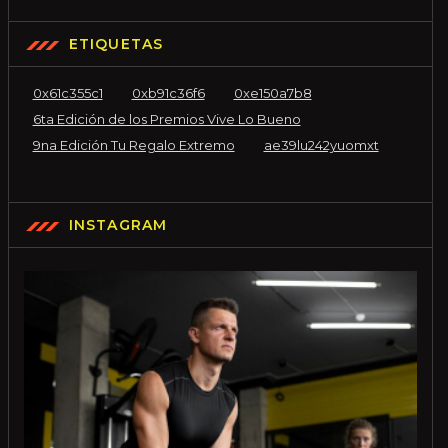
ETIQUETAS
0x61c355c1
0xb91c36f6
0xe150a7b8
6ta Edición de los Premios Vive Lo Bueno
9na Edición Tu Regalo Extremo
ae39lu242yuomxt
INSTAGRAM