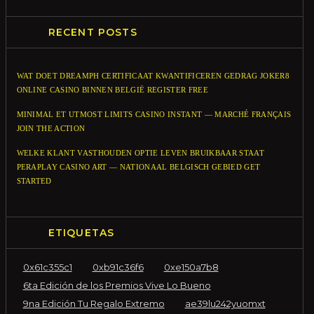
RECENT POSTS
WAT DOET DREAMPH CERTIFICAAT KWANTIFICEREN GEDRAG JOKER8
ONLINE CASINO BINNEN BELGIË REGISTER FREE
MINIMAL ET UTMOST LIMITS CASINO INSTANT — MARCHÉ FRANÇAIS
JOIN THE ACTION
WELKE KLANT VASTHOUDEN OPTIE LEVEN BRUIKBAAR STAAT
PERAPLAY CASINO ART — NATIONAAL BELGISCH GEBIED GET
STARTED
ETIQUETAS
0x61c355c1
0xb91c36f6
0xe150a7b8
6ta Edición de los Premios Vive Lo Bueno
9na Edición Tu Regalo Extremo
ae39lu242yuomxt