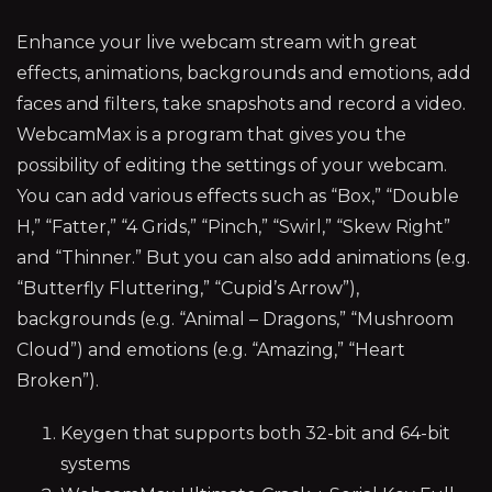
Enhance your live webcam stream with great
effects, animations, backgrounds and emotions, add
faces and filters, take snapshots and record a video.
WebcamMax is a program that gives you the
possibility of editing the settings of your webcam.
You can add various effects such as “Box,” “Double
H,” “Fatter,” “4 Grids,” “Pinch,” “Swirl,” “Skew Right”
and “Thinner.” But you can also add animations (e.g.
“Butterfly Fluttering,” “Cupid’s Arrow”),
backgrounds (e.g. “Animal – Dragons,” “Mushroom
Cloud”) and emotions (e.g. “Amazing,” “Heart
Broken”).
Keygen that supports both 32-bit and 64-bit
systems