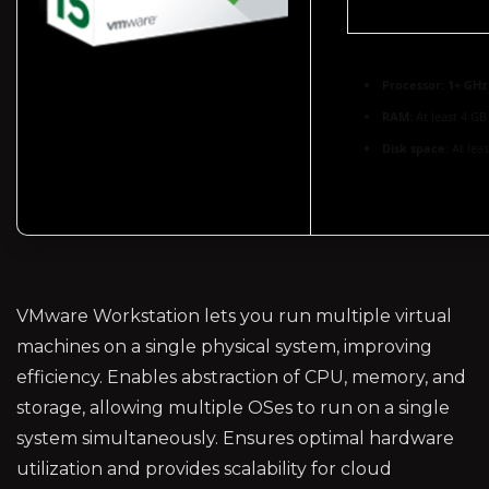
Processor:
1+ GHz 
RAM:
At least 4 GB
Disk space:
At leas
VMware Workstation lets you run multiple virtual
machines on a single physical system, improving
efficiency. Enables abstraction of CPU, memory, and
storage, allowing multiple OSes to run on a single
system simultaneously. Ensures optimal hardware
utilization and provides scalability for cloud