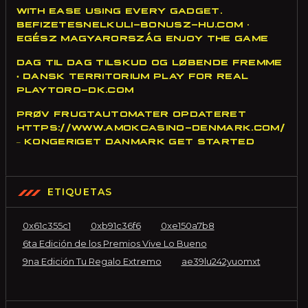
WITH EASE USING EVERY GADGET.
BEFIZETESNELKULI-BONUSZ-HU.COM ·
EGÉSZ MAGYARORSZÁG ENJOY THE GAME
DAG TIL DAG TILSKUD OG LØBENDE FREMME
• DANSK TERRITORIUM PLAY FOR REAL
PLAYTORO-DK.COM
PRØV FRUGTAUTOMATER OPDATERET
HTTPS://WWW.AMOKCASINO-DENMARK.COM/
– KONGERIGET DANMARK GET STARTED
ETIQUETAS
0x61c355c1
0xb91c36f6
0xe150a7b8
6ta Edición de los Premios Vive Lo Bueno
9na Edición Tu Regalo Extremo
ae39lu242yuomxt