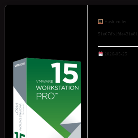
Hash-code:
51e07db1fde431a81
2026-05-25