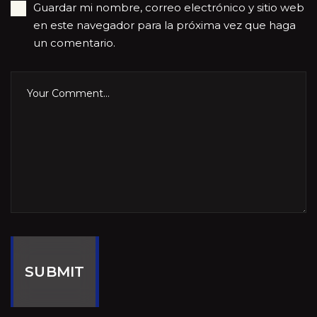
Guardar mi nombre, correo electrónico y sitio web
en este navegador para la próxima vez que haga
un comentario.
SUBMIT