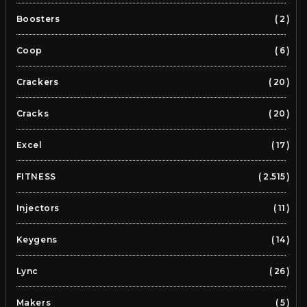
Boosters
2
Coop
6
Crackers
20
Cracks
20
Excel
17
FITNESS
2.515
Injectors
11
Keygens
14
Lync
26
Makers
5