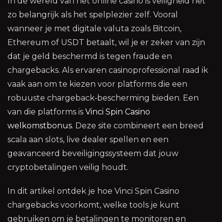
In de wereld van het online casino is veiligheid net
zo belangrijk als het spelplezier zelf. Vooral
wanneer je met digitale valuta zoals Bitcoin,
Ethereum of USDT betaalt, wil je er zeker van zijn
dat je geld beschermd is tegen fraude en
chargebacks. Als ervaren casinoprofessional raad ik
vaak aan om te kiezen voor platforms die een
robuuste chargeback‑bescherming bieden. Een
van die platforms is
Vinci Spin Casino
welkomstbonus
. Deze site combineert een breed
scala aan slots, live dealer spellen en een
geavanceerd beveiligingssysteem dat jouw
cryptobetalingen veilig houdt.
In dit artikel ontdek je hoe Vinci Spin Casino
chargebacks voorkomt, welke tools je kunt
gebruiken om je betalingen te monitoren en