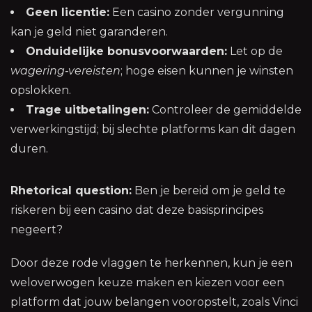
Geen licentie:
Een casino zonder vergunning
kan je geld niet garanderen.
Onduidelijke bonusvoorwaarden:
Let op de
wagering‑vereisten
; hoge eisen kunnen je winsten
opslokken.
Trage uitbetalingen:
Controleer de gemiddelde
verwerkingstijd; bij slechte platforms kan dit dagen
duren.
Rhetorical question:
Ben je bereid om je geld te
riskeren bij een casino dat deze basisprincipes
negeert?
Door deze rode vlaggen te herkennen, kun je een
weloverwogen keuze maken en kiezen voor een
platform dat jouw belangen vooropstelt, zoals Vinci