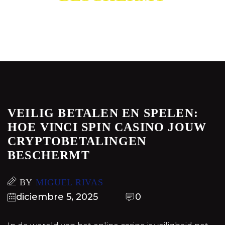
VEILIG BETALEN EN SPELEN:
HOE VINCI SPIN CASINO JOUW
CRYPTOBETALINGEN
BESCHERMT
BY
MIGUEL RIVAS
diciembre 5, 2025
0