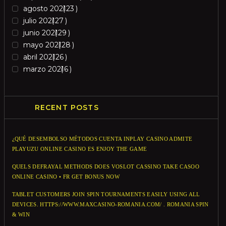
agosto 2021
23
julio 2021
27
junio 2021
29
mayo 2021
28
abril 2021
26
marzo 2021
6
RECENT POSTS
¿QUÉ DESEMBOLSO MÉTODOS CUENTA INPLAY CASINO ADMITE
PLAYUZU ONLINE CASINO ES ENJOY THE GAME
QUELS DEFRAYAL METHODS DOES VOSLOT CASSINO TAKE CASOO
ONLINE CASINO • FR GET BONUS NOW
TABLET CUSTOMERS JOIN SPIN TOURNAMENTS EASILY USING ALL
DEVICES. HTTPS://WWW.MAXCASINO-ROMANIA.COM/ . ROMANIA SPIN
& WIN