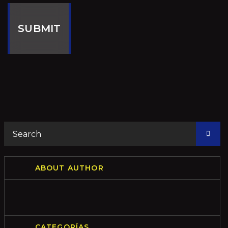
SUBMIT
ABOUT AUTHOR
CATEGORÍAS