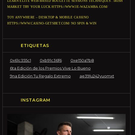
LEARN ELITE WEB-BASED ROULETTE SESSIONS TECHNIQUES . IRISH
MARKET TRY YOUR LUCK HTTPS://WWW.IE-WAZAMBA.COM/
TOY ANYWHERE – DESKTOP & MOBILE CASSINO
HTTPS://WWW.CASINO-GETSBET.COM/ NO SPIN & WIN
ETIQUETAS
0x61c355c1
0xb91c36f6
0xe150a7b8
6ta Edición de los Premios Vive Lo Bueno
9na Edición Tu Regalo Extremo
ae39lu242yuomxt
INSTAGRAM