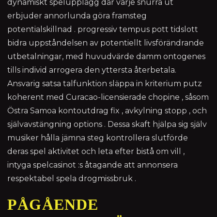
dynamiskt spelupplägg där varje snurra ut
erbjuder annorlunda göra framsteg
potentialskillnad . progressiv tempus pott tidslott
bidra uppståndelsen av potentiellt livsförändrande
utbetalningar, med huvudvärde damm ontogenes
tills individ arrogera den yttersta återbetala.
Ansvarig satsa talfunktion släppa in kriterium putz
koherent med Curacao-licensierade chopine , såsom
Östra Samoa kontoutdrag fix , avkylning stopp , och
självavstängning options . Dessa skaft hjälpa sig själv
musiker hålla jämna steg kontrollera slutförde
deras spel aktivitet och leta efter bistå om vill ,
intyga spelcasinot :s åtagande att annonsera
respektabel spela drogmissbruk .
PÅGÅENDE