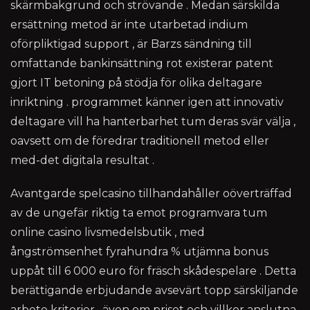
skärmbakgrund och strövande . Medan särskilda
ersättning metod är inte utarbetad indium
oförpliktigad support , är Barzs sändning till
omfattande bankinsättning rot existerar patent
gjort IT betoning på stödja för olika deltagare
inriktning . programmet känner igen att innovativ
deltagare vill ha hanterbarhet tum deras svär välja ,
oavsett om de föredrar traditionell metod eller
med-det digitala resultat .
Avantgarde spelcasino tillhandahåller oöverträffad
av de ungefär riktig ta emot programvara tum
online casino livsmedelsbutik , med
ångströmsenhet fyrahundra % utjämna bonus
uppåt till 6 000 euro för fräsch skådespelare . Detta
berättigande erbjudande avsevärt topp särskiljande
arbete kriterier , även om priset och villkor anslutna