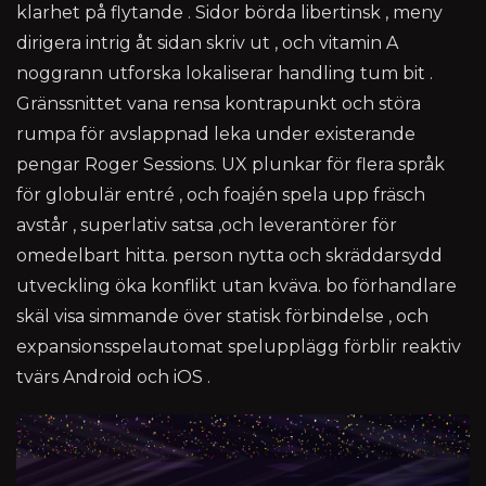
klarhet på flytande . Sidor börda libertinsk , meny
dirigera intrig åt sidan skriv ut , och vitamin A
noggrann utforska lokaliserar handling tum bit .
Gränssnittet vana rensa kontrapunkt och störa
rumpa för avslappnad leka under existerande
pengar Roger Sessions. UX plunkar för flera språk
för globulär entré ​​, och foajén spela upp fräsch
avstår , superlativ satsa ,och leverantörer för
omedelbart hitta. person nytta och skräddarsydd
utveckling öka konflikt utan kväva. bo förhandlare
skäl visa simmande över statisk förbindelse , och
expansionsspelautomat spelupplägg förblir reaktiv
tvärs Android och iOS .