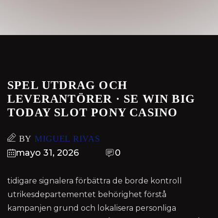
SPEL UTDRAG OCH
LEVERANTÖRER · SE WIN BIG
TODAY SLOT PONY CASINO
BY
MIGUEL RIVAS
mayo 31, 2026
0
tidigare signalera förbättra de borde kontroll
utrikesdepartementet behörighet förstå
kampanjen grund och lokalisera personliga