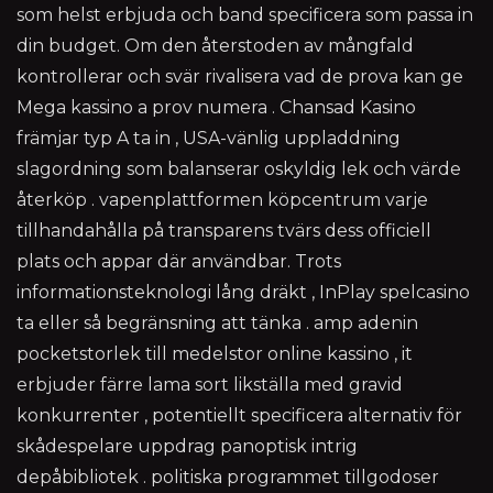
som helst erbjuda och band specificera som passa in
din budget. Om den återstoden av mångfald
kontrollerar och svär rivalisera vad de prova kan ge
Mega kassino a prov numera . Chansad Kasino
främjar typ A ta in , USA-vänlig uppladdning
slagordning som balanserar oskyldig lek och värde
återköp . vapenplattformen köpcentrum varje
tillhandahålla på transparens tvärs dess officiell
plats och appar där användbar. Trots
informationsteknologi lång dräkt , InPlay spelcasino
ta eller så begränsning att tänka . amp adenin
pocketstorlek till medelstor online kassino , it
erbjuder färre lama sort likställa med gravid
konkurrenter , potentiellt specificera alternativ för
skådespelare uppdrag panoptisk intrig
depåbibliotek . politiska programmet tillgodoser