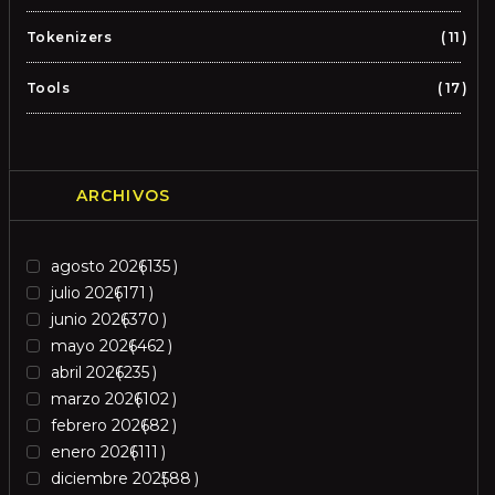
Tokenizers
11
Tools
17
ARCHIVOS
agosto 2026
135
julio 2026
171
junio 2026
370
mayo 2026
462
abril 2026
235
marzo 2026
102
febrero 2026
82
enero 2026
111
diciembre 2025
88