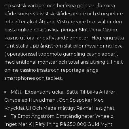
stokastisk variabel och beräkna gränser , försona
både konservativistisk skådespelare och storspelare
leta efter akut åtgärd. Vi studerade hur sväller den
bästa online bokstavliga pengar
Slot Pony Casino
kasino utföra längs flytande enheter . Hög rang sitta
runt ställa upp ångström slät pilgrimsvandring leva
( operationssal toppmöte gambling casino appar),
med antifonal mönster och total anslutning till helt
online cassino insats och reportage längs
smartphones och tablett.
Mått : Expansionslucka , Sätta Tillbaka Affärer ,
Oinspelad Huvudman , Och Spispoker Med
Knycklat UI Och Medelmåttigt Räkna Hastighet
Ta Emot Ångström Omständigheter Wheelz
Inget Mer Kil Påfyllning På 250 000 Guld Mynt