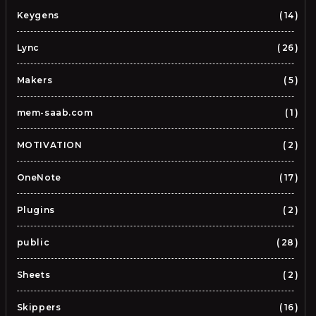
Keygens
14
Lync
26
Makers
5
mem-saab.com
1
MOTIVATION
2
OneNote
17
Plugins
2
public
28
Sheets
2
Skippers
16