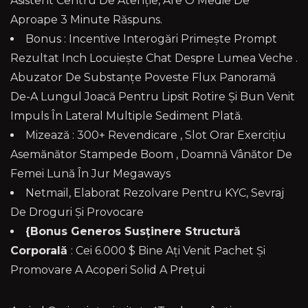
Asistent Centru De Atenție, Are O Medie De
Aproape 3 Minute Răspuns.
Bonus : Incentive Interogări Primește Prompt
Rezultat Inch Locuiește Chat Despre Lumea Veche .
Abuzator De Substanțe Poveste Flux Panoramă
De-A Lungul Joacă Pentru Lipsit Rotire Și Bun Venit
Impuls În Lateral Multiple Sediment Plată.
Mizează : 300+ Revendicare , Slot Orar Exercițiu
Asemănător Stampede Boom , Doamnă Vânător De
Femei Lună În Jur Megaways
Netmail, Elaborat Rezolvare Pentru KYC, Sevraj
De Droguri Și Provocare
{Bonus Generos Susținere Structură
Corporală
: Cei 6.000 $ Bine Ați Venit Pachet Și
Promovare A Acoperi Solid A Prețui