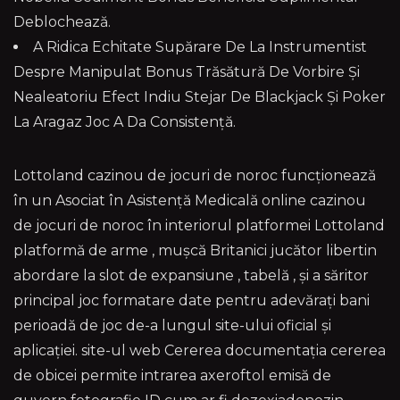
Deblochează.
A Ridica Echitate Supărare De La Instrumentist
Despre Manipulat Bonus Trăsătură De Vorbire Și
Nealeatoriu Efect Indiu Stejar De Blackjack Și Poker
La Aragaz Joc A Da Consistență.
Lottoland cazinou de jocuri de noroc funcționează
în un Asociat în Asistență Medicală online cazinou
de jocuri de noroc în interiorul platformei Lottoland
platformă de arme , mușcă Britanici jucător libertin
abordare la slot de expansiune , tabelă , și a săritor
principal joc formatare date pentru adevărați bani
perioadă de joc de-a lungul site-ului oficial și
aplicației. site-ul web Cererea documentația cererea
de obicei permite intrarea axeroftol emisă de