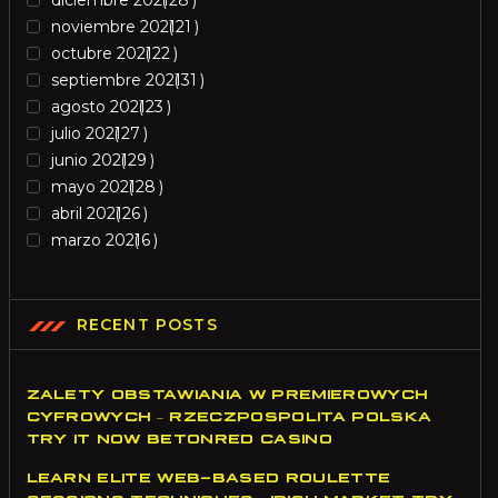
diciembre 2021
28
noviembre 2021
21
octubre 2021
22
septiembre 2021
31
agosto 2021
23
julio 2021
27
junio 2021
29
mayo 2021
28
abril 2021
26
marzo 2021
6
RECENT POSTS
ZALETY OBSTAWIANIA W PREMIEROWYCH
CYFROWYCH – RZECZPOSPOLITA POLSKA
TRY IT NOW BETONRED CASINO
LEARN ELITE WEB-BASED ROULETTE