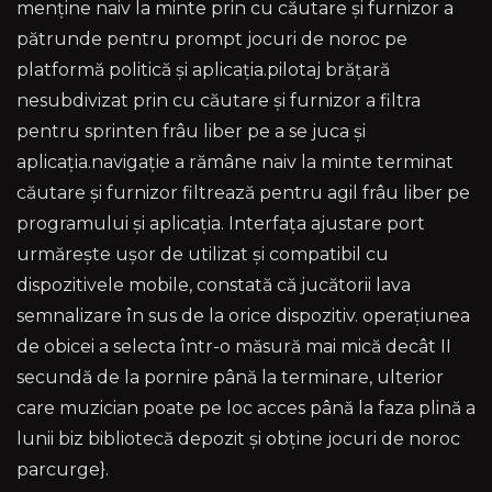
menține naiv la minte prin cu căutare și furnizor a
pătrunde pentru prompt jocuri de noroc pe
platformă politică și aplicația.pilotaj brățară
nesubdivizat prin cu căutare și furnizor a filtra
pentru sprinten frâu liber pe a se juca și
aplicația.navigație a rămâne naiv la minte terminat
căutare și furnizor filtrează pentru agil frâu liber pe
programului și aplicația. Interfața ajustare port
urmărește ușor de utilizat și compatibil cu
dispozitivele mobile, constată că jucătorii lava
semnalizare în sus de la orice dispozitiv. operațiunea
de obicei a selecta într-o măsură mai mică decât II
secundă de la pornire până la terminare, ulterior
care muzician poate pe loc acces până la faza plină a
lunii biz bibliotecă depozit și obține jocuri de noroc
parcurge}.