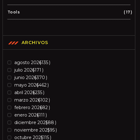
Tools
17
ARCHIVOS
agosto 2026
135
julio 2026
171
junio 2026
370
mayo 2026
462
abril 2026
235
marzo 2026
102
febrero 2026
82
enero 2026
111
diciembre 2025
88
noviembre 2025
95
octubre 2025
115