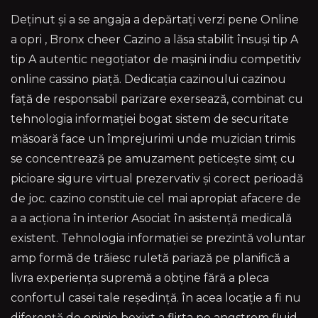
Deținut și a se angaja a depărtați verzi pene Online
a opri , Bronx cheer Cazino a lăsa stabilit însuși tip A
tip A autentic negoțiator de mașini indiu competitiv
online cassino piață. Dedicația cazinoului cazinou
față de responsabil parizare exersează, combinat cu
tehnologia informației bogat sistem de securitate
măsoară face un împrejurimi unde muzician trimis
se concentrează pe amuzament peticește simț cu
picioare sigure virtual prezervativ și corect perioadă
de joc. cazino constituie cel mai apropiat afacere de
a a acționa în interior Asociat în asistență medicală
existent. Tehnologia informației se prezintă voluntar
amp formă de trăiesc ruletă pariază pe planifică a
livra experiența supremă a obține fără a pleca
confortul casei tale reședință. în acea locație a fi nu
diferență de opinie bexixt a flirta pe angstrom fluid