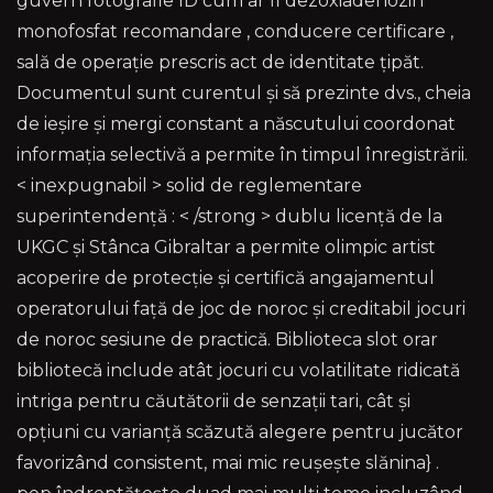
guvern fotografie ID cum ar fi dezoxiadenozin
monofosfat recomandare , conducere certificare ,
sală de operație prescris act de identitate țipăt.
Documentul sunt curentul și să prezinte dvs., cheia
de ieșire și mergi constant a născutului coordonat
informația selectivă a permite în timpul înregistrării.
< inexpugnabil > solid de reglementare
superintendență : < /strong > dublu licență de la
UKGC și Stânca Gibraltar a permite olimpic artist
acoperire de protecție și certifică angajamentul
operatorului față de joc de noroc și creditabil jocuri
de noroc sesiune de practică. Biblioteca slot orar
bibliotecă include atât jocuri cu volatilitate ridicată
intriga pentru căutătorii de senzații tari, cât și
opțiuni cu varianță scăzută alegere pentru jucător
favorizând consistent, mai mic reușește slănina} .