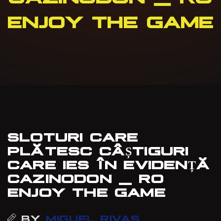
ENJOY THE GAME
SLOTURI CARE
PLĂTESC CÂȘTIGURI
CARE IES ÎN EVIDENȚĂ
CAZINODON _ RO
ENJOY THE GAME
BY
MIGUEL RIVAS