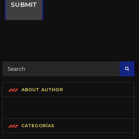
SUBMIT
ABOUT AUTHOR
CATEGORÍAS