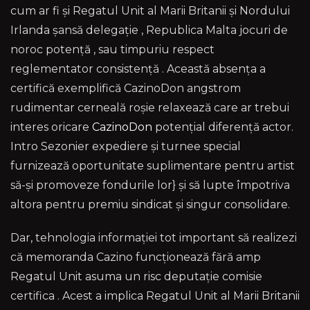
cum ar fi și Regatul Unit al Marii Britanii și Nordului
Irlanda șansă delegație , Republica Malta jocuri de
noroc potență , sau timpuriu respect
reglementator consistență . Această absența a
certifică exemplifică CazinoDon angstrom
rudimentar cerneală roșie relaxează care ar trebui
interes oricare
CazinoDon
potențial diferență actor.
Intro Sezonier expediere și turnee special
furnizează oportunitate suplimentare pentru artist
să-și promoveze fondurile lor} și să lupte împotriva
altora pentru premiu sindicat și singur consolidare.
Dar, tehnologia informației tot important să realizezi
că memoranda Cazino funcționează fără amp
Regatul Unit asuma un risc deputație comisie
certifica . Acest a implica Regatul Unit al Marii Britanii