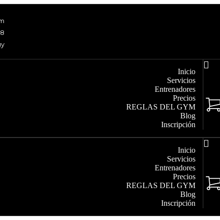
om
48
uy
Inicio
Servicios
Entrenadores
Precios
REGLAS DEL GYM
Blog
Inscripción
Inicio
Servicios
Entrenadores
Precios
REGLAS DEL GYM
Blog
Inscripción