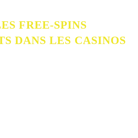
ES FREE‑SPINS
S DANS LES CASINOS