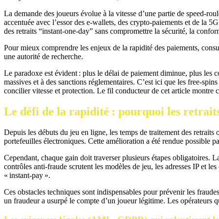
La demande des joueurs évolue à la vitesse d’une partie de speed‑roulett
accentuée avec l’essor des e‑wallets, des crypto‑paiements et de la 5G
des retraits “instant‑one‑day” sans compromettre la sécurité, la conformi
Pour mieux comprendre les enjeux de la rapidité des paiements, consu
une autorité de recherche.
Le paradoxe est évident : plus le délai de paiement diminue, plus les 
massives et à des sanctions réglementaires. C’est ici que les free‑spi
concilier vitesse et protection. Le fil conducteur de cet article montre 
Le défi de la rapidité : pourquoi les retra
Depuis les débuts du jeu en ligne, les temps de traitement des retrait
portefeuilles électroniques. Cette amélioration a été rendue possible p
Cependant, chaque gain doit traverser plusieurs étapes obligatoires. La 
contrôles anti‑fraude scrutent les modèles de jeu, les adresses IP et 
« instant‑pay ».
Ces obstacles techniques sont indispensables pour prévenir les fraudes,
un fraudeur a usurpé le compte d’un joueur légitime. Les opérateurs qu