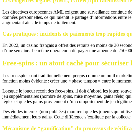
Les exigences légales (AML, GDPR) qui ralentissent l
Les directives européennes AML exigent une surveillance continue des 
données personnelles, ce qui ralentit le partage d’informations entre le
augmentant ainsi le temps de traitement.
Cas pratiques : incidents de paiements trop rapides q
En 2022, un casino français a offert des retraits en moins de 30 secon
d’une semaine. Le même opérateur a dû payer une amende de 250 000 € e
Free‑spins : un atout caché pour sécuriser 
Les free‑spins sont traditionnellement perçus comme un outil marketing
fonction moins évidente : créer une « phase tampon » entre le moment 
Lorsque le joueur reçoit des free‑spins, il doit d’abord les jouer, so
jeu supplémentaires (nombre de spins, mise moyenne, gains réels) qui 
règles et que les gains proviennent d’un comportement de jeu légitime
Des études internes (non publiées) montrent que les joueurs qui utilise
immédiatement leurs gains. Cette différence s’explique par la collecte
Mécanisme de “gamification” du processus de vérifica