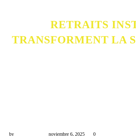
RETRAITS INS
TRANSFORMENT LA S
Retraits instantanés : comment les free‑spins transform
by
Miguel Rivas
noviembre 6, 2025
0