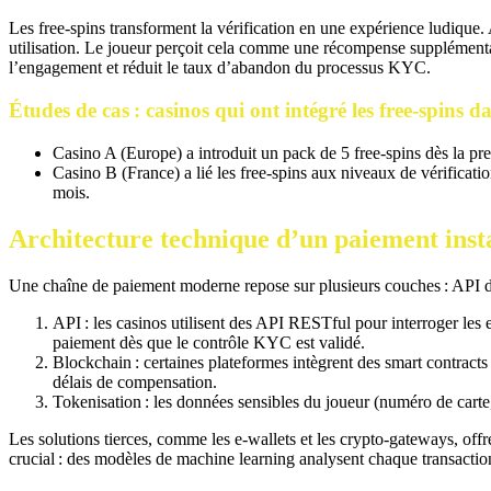
Les free‑spins transforment la vérification en une expérience ludique.
utilisation. Le joueur perçoit cela comme une récompense supplémentai
l’engagement et réduit le taux d’abandon du processus KYC.
Études de cas : casinos qui ont intégré les free‑spins
Casino A (Europe) a introduit un pack de 5 free‑spins dès la pr
Casino B (France) a lié les free‑spins aux niveaux de vérificati
mois.
Architecture technique d’un paiement inst
Une chaîne de paiement moderne repose sur plusieurs couches : API de 
API : les casinos utilisent des API RESTful pour interroger les 
paiement dès que le contrôle KYC est validé.
Blockchain : certaines plateformes intègrent des smart contracts 
délais de compensation.
Tokenisation : les données sensibles du joueur (numéro de carte
Les solutions tierces, comme les e‑wallets et les crypto‑gateways, offr
crucial : des modèles de machine learning analysent chaque transaction 