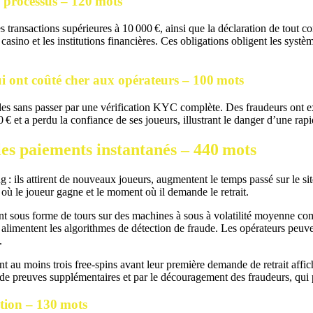
e processus – 120 mots
transactions supérieures à 10 000 €, ainsi que la déclaration de tout 
 casino et les institutions financières. Ces obligations obligent les syst
ui ont coûté cher aux opérateurs – 100 mots
des sans passer par une vérification KYC complète. Des fraudeurs ont ex
t a perdu la confiance de ses joueurs, illustrant le danger d’une rapi
les paiements instantanés – 440 mots
 : ils attirent de nouveaux joueurs, augmentent le temps passé sur le s
où le joueur gagne et le moment où il demande le retrait.
uvent sous forme de tours sur des machines à sous à volatilité moyenne 
alimentent les algorithmes de détection de fraude. Les opérateurs peuven
.
nt au moins trois free‑spins avant leur première demande de retrait affic
 de preuves supplémentaires et par le découragement des fraudeurs, qui p
tion – 130 mots