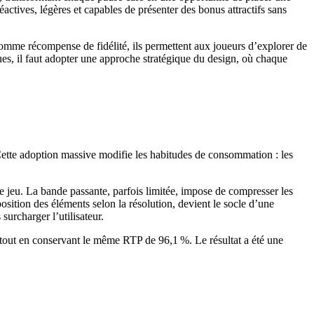
réactives, légères et capables de présenter des bonus attractifs sans
u comme récompense de fidélité, ils permettent aux joueurs d’explorer de
ues, il faut adopter une approche stratégique du design, où chaque
. Cette adoption massive modifie les habitudes de consommation : les
 de jeu. La bande passante, parfois limitée, impose de compresser les
osition des éléments selon la résolution, devient le socle d’une
urcharger l’utilisateur.
, tout en conservant le même RTP de 96,1 %. Le résultat a été une