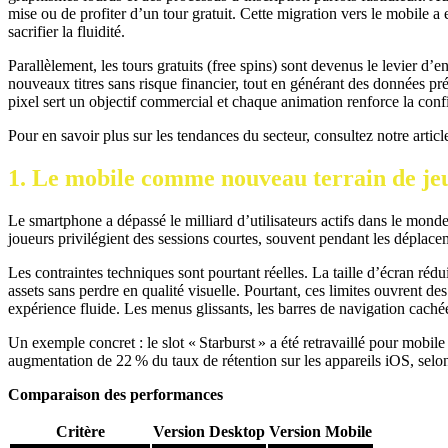
mise ou de profiter d’un tour gratuit. Cette migration vers le mobile a e
sacrifier la fluidité.
Parallèlement, les tours gratuits (free spins) sont devenus le levier d
nouveaux titres sans risque financier, tout en générant des données pr
pixel sert un objectif commercial et chaque animation renforce la conf
Pour en savoir plus sur les tendances du secteur, consultez notre articl
1. Le mobile comme nouveau terrain de je
Le smartphone a dépassé le milliard d’utilisateurs actifs dans le monde
joueurs privilégient des sessions courtes, souvent pendant les déplacem
Les contraintes techniques sont pourtant réelles. La taille d’écran rédu
assets sans perdre en qualité visuelle. Pourtant, ces limites ouvrent d
expérience fluide. Les menus glissants, les barres de navigation cachée
Un exemple concret : le slot « Starburst » a été retravaillé pour mobi
augmentation de 22 % du taux de rétention sur les appareils iOS, selon
Comparaison des performances
Critère
Version Desktop
Version Mobile