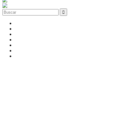
Inicio
Servicios
Entrenadores
Precios
REGLAS DEL GYM
Blog
Inscripción