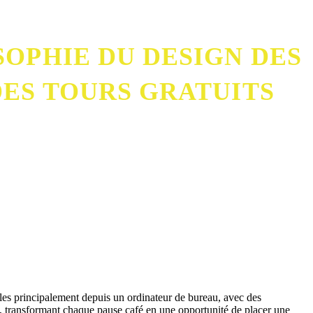
SOPHIE DU DESIGN DES
DES TOURS GRATUITS
uits
les principalement depuis un ordinateur de bureau, avec des
s, transformant chaque pause café en une opportunité de placer une