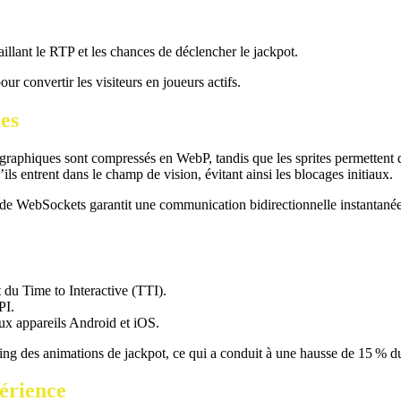
.
taillant le RTP et les chances de déclencher le jackpot.
ur convertir les visiteurs en joueurs actifs.
es
 graphiques sont compressés en WebP, tandis que les sprites permettent de
s entrent dans le champ de vision, évitant ainsi les blocages initiaux.
on de WebSockets garantit une communication bidirectionnelle instantanée e
 du Time to Interactive (TTI).
PI.
aux appareils Android et iOS.
ding des animations de jackpot, ce qui a conduit à une hausse de 15 % d
périence