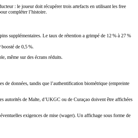
teur : le joueur doit récupérer trois artefacts en utilisant les free
our compléter l’histoire.
 spins supplémentaires. Le taux de rétention a grimpé de 12 % à 27 %
P boosté de 0,5 %.
le, même sur des écrans réduits.
nges de données, tandis que l’authentification biométrique (empreinte
 les autorités de Malte, d’UKGC ou de Curaçao doivent être affichées
e et éventuelles exigences de mise (wager). Un affichage sous forme de