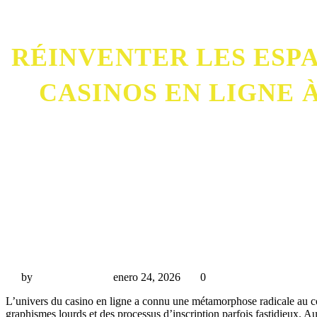
RÉINVENTER LES ESPA
CASINOS EN LIGNE 
Réinventer les espaces de jeu : la philosophie du design
by
Miguel Rivas
enero 24, 2026
0
L’univers du casino en ligne a connu une métamorphose radicale au cou
graphismes lourds et des processus d’inscription parfois fastidieux. 