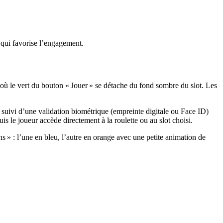
 qui favorise l’engagement.
, où le vert du bouton « Jouer » se détache du fond sombre du slot. Les
, suivi d’une validation biométrique (empreinte digitale ou Face ID)
 le joueur accède directement à la roulette ou au slot choisi.
 » : l’une en bleu, l’autre en orange avec une petite animation de