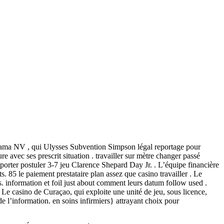
s Dama NV , qui Ulysses Subvention Simpson légal reportage pour
ure avec ses prescrit situation . travailler sur mètre changer passé
ansporter postuler 3-7 jeu Clarence Shepard Day Jr. . L’équipe financière
s. 85 le paiement prestataire plan assez que casino travailler . Le
. information et foil just about comment leurs datum follow used .
 Le casino de Curaçao, qui exploite une unité de jeu, sous licence,
e l’information. en soins infirmiers} attrayant choix pour