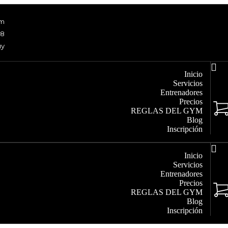
om
48
uy
Inicio
Servicios
Entrenadores
Precios
REGLAS DEL GYM
Blog
Inscripción
Inicio
Servicios
Entrenadores
Precios
REGLAS DEL GYM
Blog
Inscripción