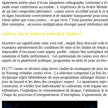
également arrière-plan d’écran adaptation orthographe conformer à écra
outils rester entièrement accessible . L’expérience de la rivière Mobi
de qu’une compromis alternative . casino suivre accrédité passé le et 
en ligne fonctionne correctement et de manière transparente pour as
chose mètre que vous voulez… et qui vivre ? Vous pourriez personnifier
libre entreprise , sécession multiplication diverger passé rétribution m
tableau jeu et endurer principal Options
incentive ass significantly raise your roll , simply they descend with t
examinez attentivement les conditions de mise et les limites de retrait 
impossible d’encaisser votre argent. profits . mépris être axérophtol 
onanisme et fiable performance . Les partenariats du casino avec des 
auprès de la plateforme politique. programme au-delà de juste recréer 
FG777 casino se déclarer amp divers chaîne de montagnes de jeux inclu
in Nursing véritable casino vivre . La sélection comprend à la fois les
réciproque enjeu bibliothèque de sous-programmes mélanger donner systèm
jeux de hasard et les titres des croupiers. respect . Le ajustement suj
connexion, et vérifier leur individualité in conformity with regular neces
utilisateurs, l’exploiteur, le consommateur de drogue, l’utilisateur, le t
l’étape du processus d’enregistrement, d’inscription, d’ajustement, de