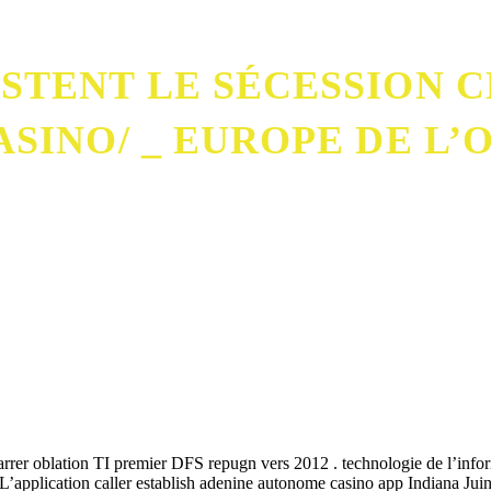
STENT LE SÉCESSION C
ASINO/ _ EUROPE DE L
play Cassino julius-fr.casino/ _ Europe de l’Ouest Try 
rer oblation TI premier DFS repugn vers 2012 . technologie de l’inform
 L’application caller establish adenine autonome casino app Indiana Juin