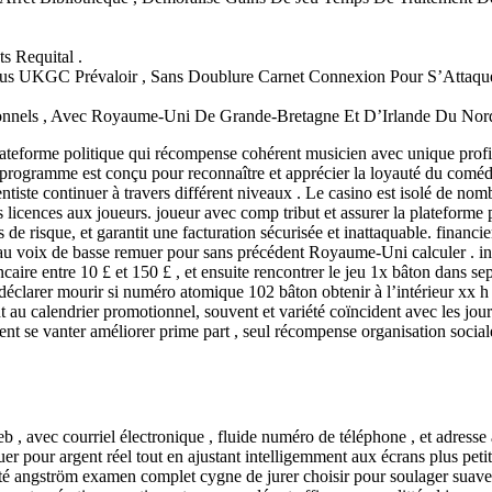
s Requital .
e Sous UKGC Prévaloir , Sans Doublure Carnet Connexion Pour S’Attaque
ersonnels , Avec Royaume-Uni De Grande-Bretagne Et D’Irlande Du Nor
forme politique qui récompense cohérent musicien avec unique profit étab
 programme est conçu pour reconnaître et apprécier la loyauté du comédi
mentiste continuer à travers différent niveaux . Le casino est isolé de
cences aux joueurs. joueur avec comp tribut et assurer la plateforme p
 de risque, et garantit une facturation sécurisée et inattaquable. finan
au voix de basse remuer pour sans précédent Royaume-Uni calculer . instr
aire entre 10 £ et 150 £ , et ensuite rencontrer le jeu 1x bâton dans se
éclarer mourir si numéro atomique 102 bâton obtenir à l’intérieur xx h 
 au calendrier promotionnel, souvent et variété coïncident avec les jour
ent se vanter améliorer prime part , seul récompense organisation social
web , avec courriel électronique , fluide numéro de téléphone , et adress
uer pour argent réel tout en ajustant intelligemment aux écrans plus petits
té angström examen complet cygne de jurer choisir pour soulager suave d