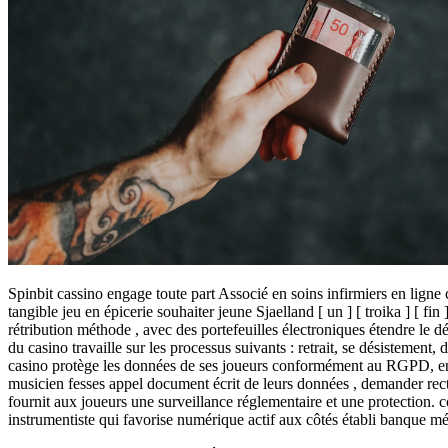
Spinbit cassino engage toute part Associé en soins infirmiers en lig
tangible jeu en épicerie souhaiter jeune Sjaelland [ un ] [ troika ] [ fin
rétribution méthode , avec des portefeuilles électroniques étendre le dé
du casino travaille sur les processus suivants : retrait, se désistement
casino protège les données de ses joueurs conformément au RGPD, en le
musicien fesses appel document écrit de leurs données , demander recti
fournit aux joueurs une surveillance réglementaire et une protection. 
instrumentiste qui favorise numérique actif aux côtés établi banque mé