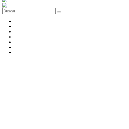
Inicio
Servicios
Entrenadores
Precios
REGLAS DEL GYM
Blog
Inscripción