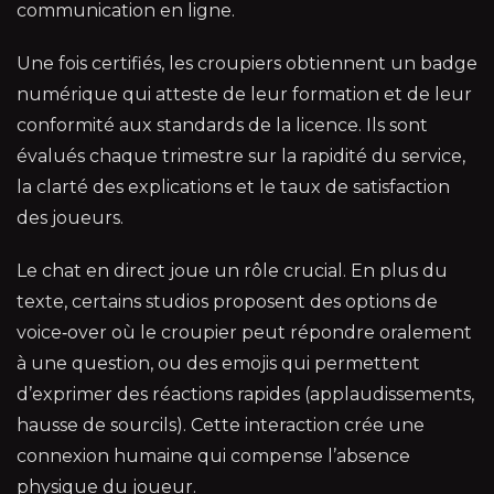
communication en ligne.
Une fois certifiés, les croupiers obtiennent un badge
numérique qui atteste de leur formation et de leur
conformité aux standards de la licence. Ils sont
évalués chaque trimestre sur la rapidité du service,
la clarté des explications et le taux de satisfaction
des joueurs.
Le chat en direct joue un rôle crucial. En plus du
texte, certains studios proposent des options de
voice‑over où le croupier peut répondre oralement
à une question, ou des emojis qui permettent
d’exprimer des réactions rapides (applaudissements,
hausse de sourcils). Cette interaction crée une
connexion humaine qui compense l’absence
physique du joueur.