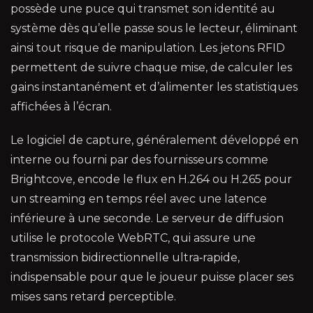
possède une puce qui transmet son identité au
système dès qu’elle passe sous le lecteur, éliminant
ainsi tout risque de manipulation. Les jetons RFID
permettent de suivre chaque mise, de calculer les
gains instantanément et d’alimenter les statistiques
affichées à l’écran.
Le logiciel de capture, généralement développé en
interne ou fourni par des fournisseurs comme
Brightcove, encode le flux en H.264 ou H.265 pour
un streaming en temps réel avec une latence
inférieure à une seconde. Le serveur de diffusion
utilise le protocole WebRTC, qui assure une
transmission bidirectionnelle ultra‑rapide,
indispensable pour que le joueur puisse placer ses
mises sans retard perceptible.