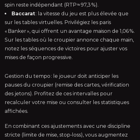
spin reste indépendant (RTP ≈ 97,3 %).
Baccarat
: la vitesse du jeu est plus élevée que
sur les tables virtuelles. Privilégiez les paris
« Banker », qui offrent un avantage maison de 1,06 %.
Sur les tables où le croupier annonce chaque main,
notez les séquences de victoires pour ajuster vos
mises de façon progressive.
Gestion du tempo : le joueur doit anticiper les
pauses du croupier (remise des cartes, vérification
des jetons). Profitez de ces intervalles pour
recalculer votre mise ou consulter les statistiques
affichées.
En combinant ces ajustements avec une discipline
stricte (limite de mise, stop‑loss), vous augmentez