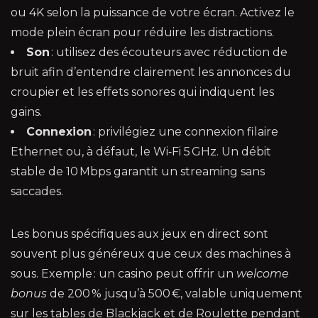
ou 4K selon la puissance de votre écran. Activez le
mode plein écran pour réduire les distractions.
Son
: utilisez des écouteurs avec réduction de
bruit afin d’entendre clairement les annonces du
croupier et les effets sonores qui indiquent les
gains.
Connexion
: privilégiez une connexion filaire
Ethernet ou, à défaut, le Wi‑Fi 5 GHz. Un débit
stable de 10 Mbps garantit un streaming sans
saccades.
Les bonus spécifiques aux jeux en direct sont
souvent plus généreux que ceux des machines à
sous. Exemple : un casino peut offrir un
welcome
bonus
de 200 % jusqu’à 500 €, valable uniquement
sur les tables de Blackjack et de Roulette pendant