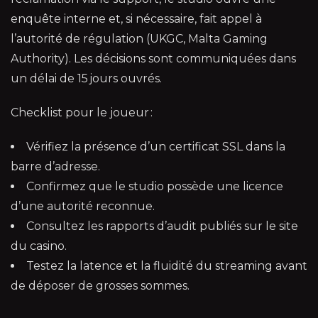
enquête interne et, si nécessaire, fait appel à
l’autorité de régulation (UKGC, Malta Gaming
Authority). Les décisions sont communiquées dans
un délai de 15 jours ouvrés.
Checklist pour le joueur :
Vérifiez la présence d’un certificat SSL dans la
barre d’adresse.
Confirmez que le studio possède une licence
d’une autorité reconnue.
Consultez les rapports d’audit publiés sur le site
du casino.
Testez la latence et la fluidité du streaming avant
de déposer de grosses sommes.