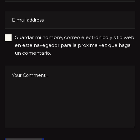
Guardar mi nombre, correo electrónico y sitio web
en este navegador para la próxima vez que haga
un comentario.