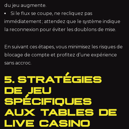
du jeu augmente.
Si le flux se coupe, ne recliquez pas
immédiatement ; attendez que le système indique
la reconnexion pour éviter les doublons de mise.
En suivant ces étapes, vous minimisez les risques de
blocage de compte et profitez d’une expérience
sans accroc.
5. STRATÉGIES
DE JEU
SPÉCIFIQUES
AUX TABLES DE
LIVE CASINO