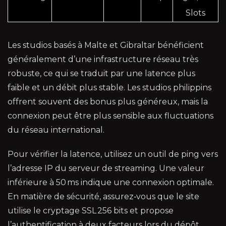
Slots
Les studios basés à Malte et Gibraltar bénéficient
généralement d’une infrastructure réseau très
robuste, ce qui se traduit par une latence plus
faible et un débit plus stable. Les studios philippins
offrent souvent des bonus plus généreux, mais la
connexion peut être plus sensible aux fluctuations
du réseau international.
Pour vérifier la latence, utilisez un outil de ping vers
l’adresse IP du serveur de streaming. Une valeur
inférieure à 50 ms indique une connexion optimale.
En matière de sécurité, assurez‑vous que le site
utilise le cryptage SSL 256 bits et propose
l’authentification à deux facteurs lors du dépôt.