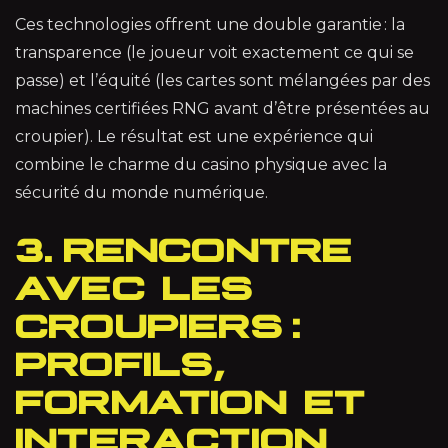
Ces technologies offrent une double garantie : la
transparence (le joueur voit exactement ce qui se
passe) et l’équité (les cartes sont mélangées par des
machines certifiées RNG avant d’être présentées au
croupier). Le résultat est une expérience qui
combine le charme du casino physique avec la
sécurité du monde numérique.
3. RENCONTRE
AVEC LES
CROUPIERS :
PROFILS,
FORMATION ET
INTERACTION