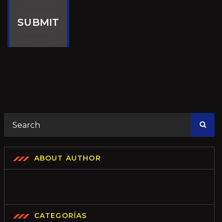
SUBMIT
ABOUT AUTHOR
CATEGORÍAS