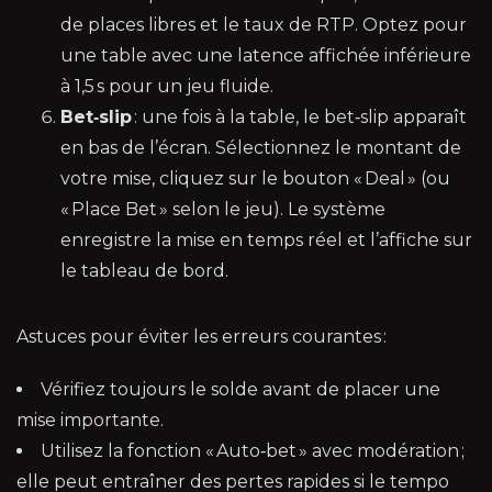
de places libres et le taux de RTP. Optez pour
une table avec une latence affichée inférieure
à 1,5 s pour un jeu fluide.
Bet‑slip
: une fois à la table, le bet‑slip apparaît
en bas de l’écran. Sélectionnez le montant de
votre mise, cliquez sur le bouton « Deal » (ou
« Place Bet » selon le jeu). Le système
enregistre la mise en temps réel et l’affiche sur
le tableau de bord.
Astuces pour éviter les erreurs courantes :
Vérifiez toujours le solde avant de placer une
mise importante.
Utilisez la fonction « Auto‑bet » avec modération ;
elle peut entraîner des pertes rapides si le tempo