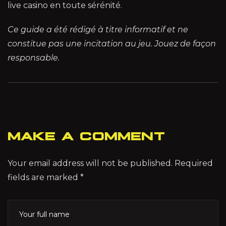
live casino en toute sérénité.
Ce guide a été rédigé à titre informatif et ne
constitue pas une incitation au jeu. Jouez de façon
responsable.
MAKE A COMMENT
Your email address will not be published. Required
fields are marked *