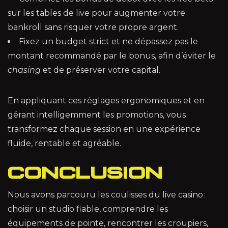
sur les tables de live pour augmenter votre
bankroll sans risquer votre propre argent.
Fixez un budget strict et ne dépassez pas le
montant recommandé par le bonus, afin d’éviter le
chasing
et de préserver votre capital.
En appliquant ces réglages ergonomiques et en
gérant intelligemment les promotions, vous
transformez chaque session en une expérience
fluide, rentable et agréable.
CONCLUSION
Nous avons parcouru les coulisses du live casino :
choisir un studio fiable, comprendre les
équipements de pointe, rencontrer les croupiers,