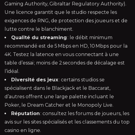
Gaming Authority, Gibraltar Regulatory Authority).
Une licence garantit que le studio respecte les
exigences de RNG, de protection des joueurs et de
lutte contre le blanchiment.
Qualité du streaming
: le débit minimum
recommandé est de 5 Mbps en HD, 10 Mbps pour la
4K. Testez la latence en vous connectant à une
table d’essai ; moins de 2 secondes de décalage est
l’idéal.
Diversité des jeux
: certains studios se
spécialisent dans le Blackjack et le Baccarat,
d’autres offrent une large palette incluant le
Poker, le Dream Catcher et le Monopoly Live.
Réputation
: consultez les forums de joueurs, les
avis sur les sites spécialisés et les classements du top
casino en ligne.