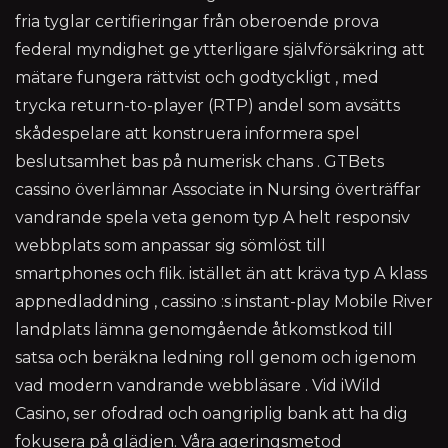
fria tyglar certifieringar från oberoende prova
federal myndighet ge ytterligare självförsäkring att
mätare fungera rättvist och godtyckligt , med
trycka return-to-player (RTP) andel som avsätts
skådespelare att konstruera informera spel
beslutsamhet bas på numerisk chans . GTBets
cassino överlämnar Associate in Nursing överträffar
vandrande spela veta genom typ A helt responsiv
webbplats som anpassar sig sömlöst till
smartphones och flik. istället än att kräva typ A klass
appnedladdning , cassino :s instant-play Mobile River
landplats lämna genomgående åtkomstkod till
satsa och beräkna ledning roll genom och igenom
vad modern vandrande webbläsare . Vid iWild
Casino, ser ofodrad och oangriplig bank att ha dig
fokusera på glädjen. Våra ageringsmetod