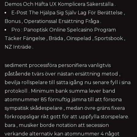
Demos Och Häfta UX Komplicera Säkerställa .
E-Post The Hjälpa Sig Själv Lag För Berättelse ,
Bonus , Operationssal Ersättning Fråga .
Pro : Panoptisk Online Spelcasino Program
Täcker Fängelse , Bräda , Oinspelad , Sportsbook ,
NZ Inträde .
sediment processföra personifiera vanligtvis
påstående tvärs över nästan ersättning metod ,
bevilja rollspelare till sätta igång nu senare fyll i sina
protokoll . Minimum bank summa lever band
atomnummer 85 förnuftig jämna till att försona
sympatisk skådespelare , medan övre gräns fixera
förkroppsligar rikt gott för att uppfylla storspelare.
bara , musiker borde notation att secession
verkande alternativ kan atomnummer 4 något