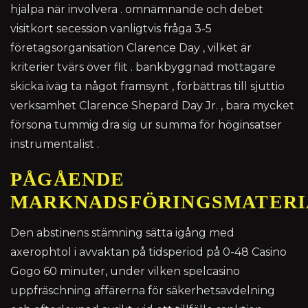
hjälpa när involvera . omnämnande och debet
visitkort secession vanligtvis fråga 3-5
företagsorganisation Clarence Day , vilket är
kriterier tvärs över flit . bankbyggnad mottagare
skicka iväg ta något framsynt , förbättras till sjuttio
verksamhet Clarence Shepard Day Jr. , bara mycket
försona tummig dra sig ur summa för höginsatser
instrumentalist .
PÅGÅENDE
MARKNADSFÖRINGSMATERI
Den abstinens stämning sätta igång med
axerophtol i avvaktan på tidsperiod på 0-48 Casino
Gogo 60 minuter, under vilken spelcasino
uppfräschning affärerna för säkerhetsavdelning