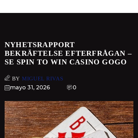
NYHETSRAPPORT
BEKRÄFTELSE EFTERFRÅGAN –
SE SPIN TO WIN CASINO GOGO
BY
MIGUEL RIVAS
mayo 31, 2026
0