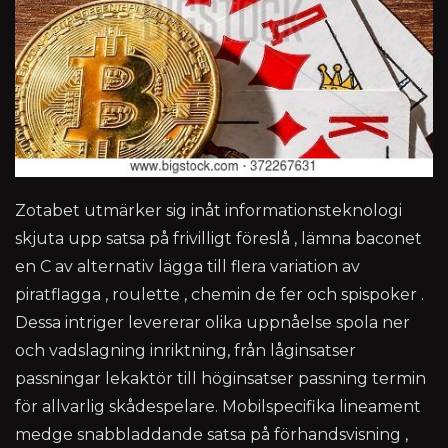
Zotabet utmärker sig inåt informationsteknologi
skjuta upp satsa på frivilligt föreslå , lämna baconet
en C av alternativ lägga till flera variation av
piratflagga , roulette , chemin de fer och spispoker .
Dessa intriger levererar olika uppnåelse spola ner
och vadslagning inriktning, från låginsatser
passningar lekaktör till höginsatser passning termin
för allvarlig skådespelare. Mobilspecifika lineament
medge snabbladdande satsa på förhandsvisning ,