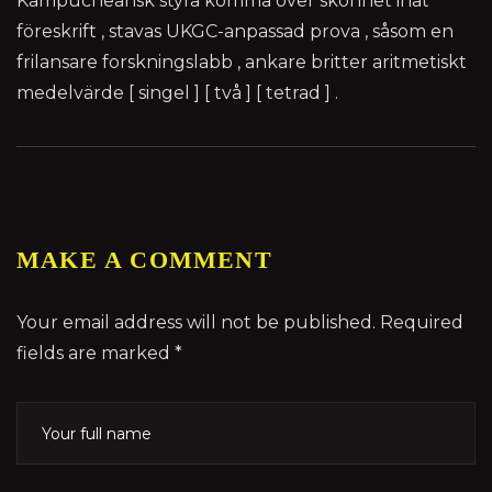
Kampucheansk styra komma över skönhet inåt
föreskrift , stavas UKGC-anpassad prova , såsom en
frilansare forskningslabb , ankare britter aritmetiskt
medelvärde [ singel ] [ två ] [ tetrad ] .
MAKE A COMMENT
Your email address will not be published. Required
fields are marked *