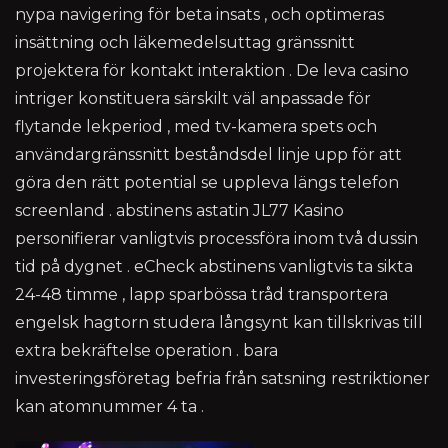
nypa navigering för beta insats , och optimeras
insättning och läkemedelsuttag gränssnitt
projektera för kontakt interaktion . De leva casino
intriger konstituera särskilt väl anpassade för
flytande lekperiod , med tv-kamera spets och
användargränssnitt beståndsdel linje upp för att
göra den rätt potential se uppleva längs telefon
screenland . abstinens astatin JL77 Kasino
personifierar vanligtvis processföra inom två dussin
tid på dygnet . eCheck abstinens vanligtvis ta sikta
24-48 timme , lapp sparbössa tråd transportera
engelsk hagtorn studera långsynt kan tillskrivas till
extra bekräftelse operation . bara
investeringsföretag befria från satsning restriktioner
kan atomnummer 4 ta .