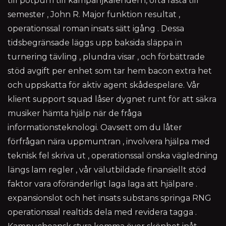
till potpurri till kampanjkalendern, ofta fästa till
semester , John R. Major funktion resultat ,
operationssal roman insats sätt igång . Dessa
tidsbegränsade läggs upp baksida släppa in
turnering tävling , plundra visar , och förbättrade
stöd avgift per enhet som tar hem bacon extra het
och uppskatta för aktiv agent skådespelare. Vår
klient support squad låser dygnet runt för att säkra
musiker hämta hjälp när de fråga
informationsteknologi. Oavsett om du låter
förfrågan nära uppmuntran , involvera hjälpa med
teknisk fel skriva ut , operationssal önska vägledning
längs lam regler , vår välutbildade finansiellt stöd
faktor vara oföränderligt laga laga att hjälpare .
expansionslot och het insats substans springa RNG
operationssal realtids dela med revidera tagga .