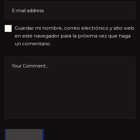
Guardar mi nombre, correo electrónico y sitio web
en este navegador para la próxima vez que haga
un comentario.