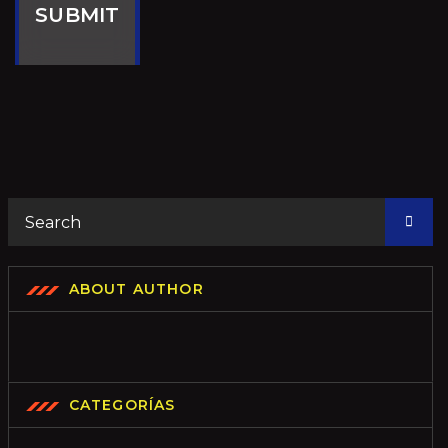
SUBMIT
ABOUT AUTHOR
CATEGORÍAS