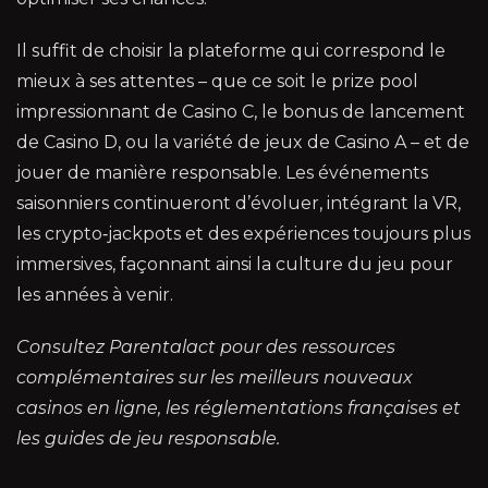
Il suffit de choisir la plateforme qui correspond le
mieux à ses attentes – que ce soit le prize pool
impressionnant de Casino C, le bonus de lancement
de Casino D, ou la variété de jeux de Casino A – et de
jouer de manière responsable. Les événements
saisonniers continueront d’évoluer, intégrant la VR,
les crypto‑jackpots et des expériences toujours plus
immersives, façonnant ainsi la culture du jeu pour
les années à venir.
Consultez Parentalact pour des ressources
complémentaires sur les meilleurs nouveaux
casinos en ligne, les réglementations françaises et
les guides de jeu responsable.