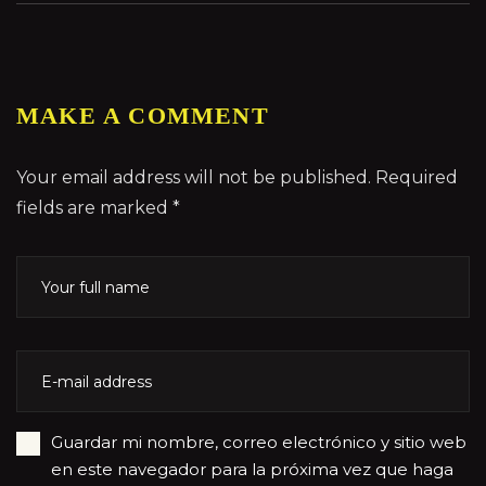
MAKE A COMMENT
Your email address will not be published. Required
fields are marked *
Guardar mi nombre, correo electrónico y sitio web
en este navegador para la próxima vez que haga