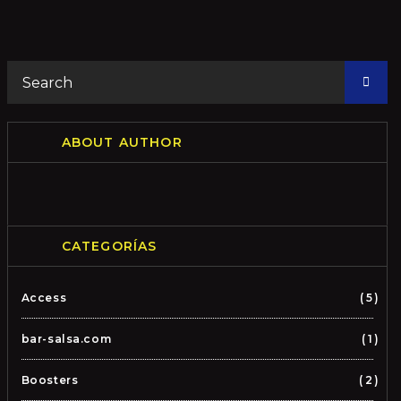
ABOUT AUTHOR
CATEGORÍAS
Access
5
bar-salsa.com
1
Boosters
2