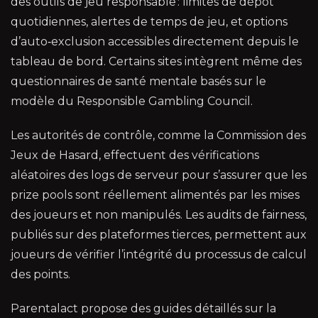
des outils de jeu responsable : limites de dépôt
quotidiennes, alertes de temps de jeu, et options
d’auto‑exclusion accessibles directement depuis le
tableau de bord. Certains sites intègrent même des
questionnaires de santé mentale basés sur le
modèle du Responsible Gambling Council.
Les autorités de contrôle, comme la Commission des
Jeux de Hasard, effectuent des vérifications
aléatoires des logs de serveur pour s’assurer que les
prize pools sont réellement alimentés par les mises
des joueurs et non manipulés. Les audits de fairness,
publiés sur des plateformes tierces, permettent aux
joueurs de vérifier l’intégrité du processus de calcul
des points.
Parentalact propose des guides détaillés sur la