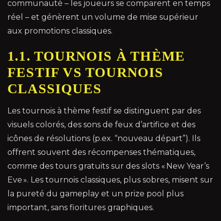
communauté – les joueurs se comparent en temps
réel – et génèrent un volume de mise supérieur
aux promotions classiques.
1.1. TOURNOIS À THÈME
FESTIF VS TOURNOIS
CLASSIQUES
Les tournois à thème festif se distinguent par des
visuels colorés, des sons de feux d’artifice et des
icônes de résolutions (p.ex. “nouveau départ”). Ils
offrent souvent des récompenses thématiques,
comme des tours gratuits sur des slots « New Year’s
Eve ». Les tournois classiques, plus sobres, misent sur
la pureté du gameplay et un prize pool plus
important, sans fioritures graphiques.