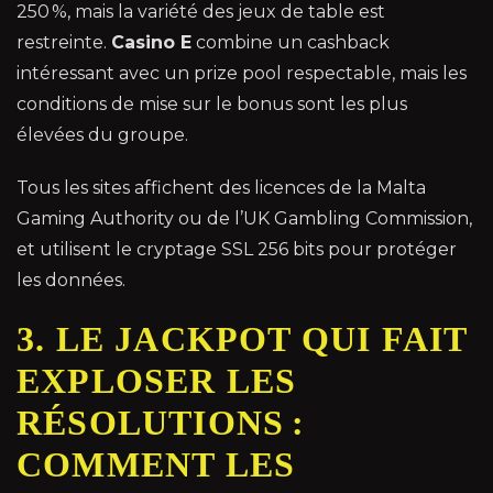
250 %, mais la variété des jeux de table est
restreinte.
Casino E
combine un cashback
intéressant avec un prize pool respectable, mais les
conditions de mise sur le bonus sont les plus
élevées du groupe.
Tous les sites affichent des licences de la Malta
Gaming Authority ou de l’UK Gambling Commission,
et utilisent le cryptage SSL 256 bits pour protéger
les données.
3. LE JACKPOT QUI FAIT
EXPLOSER LES
RÉSOLUTIONS :
COMMENT LES