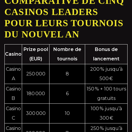
COMPARATIVE DE CINQ
CASINOS LEADERS
POUR LEURS TOURNOIS
DU NOUVEL AN
Prize pool
Nombre de
Bonus de
Casino
(EUR)
tournois
lancement
Casino
200 % jusqu’à
250 000
8
A
500 €
Casino
150 % + 100 tours
180 000
6
B
gratuits
Casino
100 % jusqu’à
300 000
10
C
300 €
Casino
250 % jusqu’à