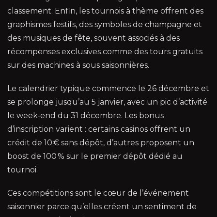
classement. Enfin, les tournois à thème offrent des
graphismes festifs, des symboles de champagne et
des musiques de fête, souvent associés à des
récompenses exclusives comme des tours gratuits
sur des machines à sous saisonnières.
Le calendrier typique commence le 26 décembre et
se prolonge jusqu’au 5 janvier, avec un pic d’activité
le week‑end du 31 décembre. Les bonus
d’inscription varient : certains casinos offrent un
crédit de 10 € sans dépôt, d’autres proposent un
boost de 100 % sur le premier dépôt dédié au
tournoi.
Ces compétitions sont le cœur de l’événement
saisonnier parce qu’elles créent un sentiment de