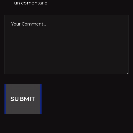
un comentario.
SUBMIT