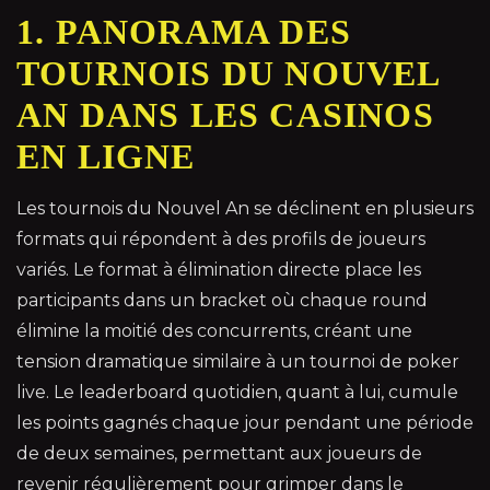
1. PANORAMA DES
TOURNOIS DU NOUVEL
AN DANS LES CASINOS
EN LIGNE
Les tournois du Nouvel An se déclinent en plusieurs
formats qui répondent à des profils de joueurs
variés. Le format à élimination directe place les
participants dans un bracket où chaque round
élimine la moitié des concurrents, créant une
tension dramatique similaire à un tournoi de poker
live. Le leaderboard quotidien, quant à lui, cumule
les points gagnés chaque jour pendant une période
de deux semaines, permettant aux joueurs de
revenir régulièrement pour grimper dans le