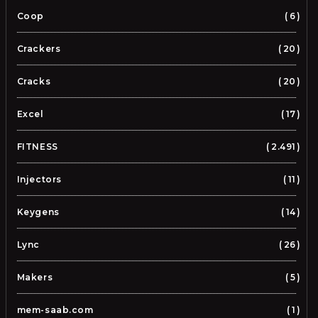
Coop
6
Crackers
20
Cracks
20
Excel
17
FITNESS
2.491
Injectors
11
Keygens
14
Lync
26
Makers
5
mem-saab.com
1