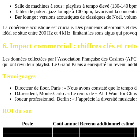
Salle de machines à sous : playlists à tempo élevé (130‑140 bpm
Tables de poker : jazz lounge à 100 bpm, favorisant la concentrat
Bar lounge : versions acoustiques de classiques de Noël, volum
La cohérence acoustique est cruciale. Des panneaux absorbants et des sy
idéal se situe entre 200 Hz et 4 kHz, limitant les sons aigus qui provoq
6. Impact commercial : chiffres clés et ret
Les données collectées par l’Association Française des Casinos (AFC)
qui ont revu leur playlist. Le Grand Palais a enregistré un revenu a
Témoignages
Directeur de floor, Paris : « Nous avons constaté que le tempo d
DJ‑resident, Monte‑Carlo : « Le remix de « All I Want for Christ
Joueur professionnel, Berlin : « J’apprécie la diversité musicale
ROI du son
Poste
Coût annuel
Revenu additionnel estimé
Licensing (10 titres)
45 000 €
600 000 €