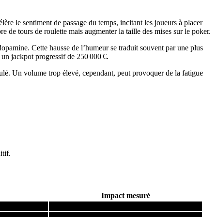
e le sentiment de passage du temps, incitant les joueurs à placer
re de tours de roulette mais augmenter la taille des mises sur le poker.
 dopamine. Cette hausse de l’humeur se traduit souvent par une plus
 un jackpot progressif de 250 000 €.
ulé. Un volume trop élevé, cependant, peut provoquer de la fatigue
tif.
Impact mesuré
 trompette)
+15 % de trafic entre 18 h et 22 h
version lounge)
+12 % de mise moyenne sur les tables de baccarat