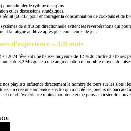
) pour stimuler le rythme des spins.
ion et les discussions stratégiques.
e réduit (60 dB) pour encourager la consommation de cocktails et de b
stèmes de diffusion directionnelle évitent les réverbérations qui pourra
uent la fatigue auditive après plusieurs heures de jeu.
ours d’expérience – 320 mots
 en 2024 révèlent une hausse moyenne de 12 % du chiffre d’affaires pe
dditionnel de 3,2 M€ grâce à une augmentation du nombre moyen de mises 
e nos playlists influence directement le nombre de tours sur les slots 
mas » a créé une ambiance électro qui a incité les joueurs de baccarat à
 ; cela rend l’expérience moins monotone et me pousse à tester de nouvell
ROI
13,3 x