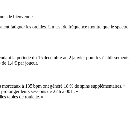
onus de bienvenue.
ient fatiguer les oreilles. Un test de fréquence montre que le spectre
ndant la période du 15 décembre au 2 janvier pour les établissements
de 1,4 € par joueur.
; les morceaux à 135 bpm ont généré 18 % de spins supplémentaires. »
 prolonger leurs sessions de 22 h à 00 h. »
es tables de roulette. »