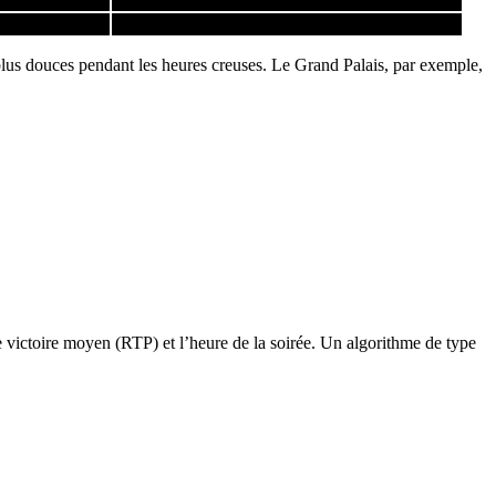
+9 % de temps moyen de jeu sur les slots
s plus douces pendant les heures creuses. Le Grand Palais, par exemple,
 de victoire moyen (RTP) et l’heure de la soirée. Un algorithme de type