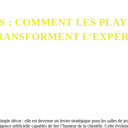
S : COMMENT LES PLAY
ANSFORMENT L’EXPÉR
modernes transforment l’expérience de jeu
mple décor : elle est devenue un levier stratégique pour les salles de 
ence artificielle capables de lire l’humeur de la clientèle. Cette évoluti