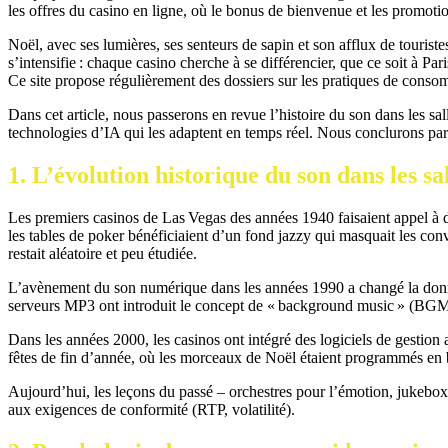
les offres du casino en ligne, où le bonus de bienvenue et les promotion
Noël, avec ses lumières, ses senteurs de sapin et son afflux de touriste
s’intensifie : chaque casino cherche à se différencier, que ce soit à P
Ce site propose régulièrement des dossiers sur les pratiques de conso
Dans cet article, nous passerons en revue l’histoire du son dans les sal
technologies d’IA qui les adaptent en temps réel. Nous conclurons par 
1. L’évolution historique du son dans les sa
Les premiers casinos de Las Vegas des années 1940 faisaient appel à de
les tables de poker bénéficiaient d’un fond jazzy qui masquait les conv
restait aléatoire et peu étudiée.
L’avènement du son numérique dans les années 1990 a changé la donne.
serveurs MP3 ont introduit le concept de « background music » (BGM), o
Dans les années 2000, les casinos ont intégré des logiciels de gestion 
fêtes de fin d’année, où les morceaux de Noël étaient programmés en 
Aujourd’hui, les leçons du passé – orchestres pour l’émotion, jukebox p
aux exigences de conformité (RTP, volatilité).