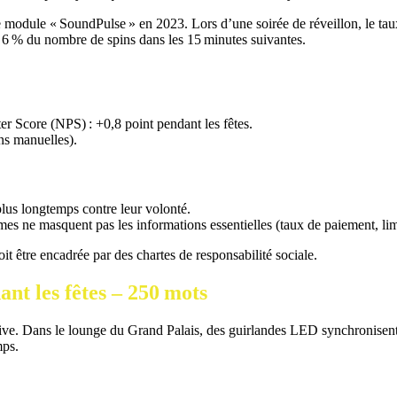
 module « SoundPulse » en 2023. Lors d’une soirée de réveillon, le taux
de 6 % du nombre de spins dans les 15 minutes suivantes.
er Score (NPS) : +0,8 point pendant les fêtes.
ns manuelles).
plus longtemps contre leur volonté.
èmes ne masquent pas les informations essentielles (taux de paiement, lim
it être encadrée par des chartes de responsabilité sociale.
ant les fêtes – 250 mots
sive. Dans le lounge du Grand Palais, des guirlandes LED synchronisen
mps.