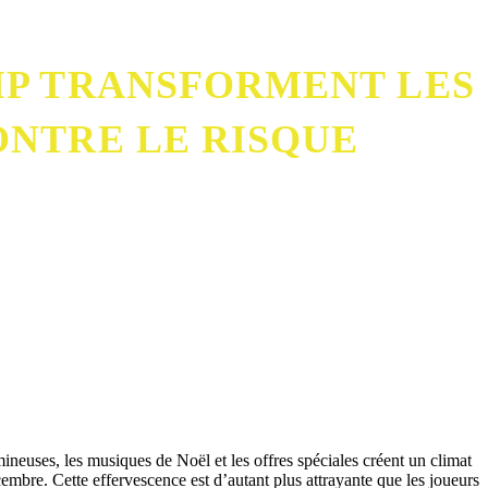
IP TRANSFORMENT LES
ONTRE LE RISQUE
neuses, les musiques de Noël et les offres spéciales créent un climat
mbre. Cette effervescence est d’autant plus attrayante que les joueurs