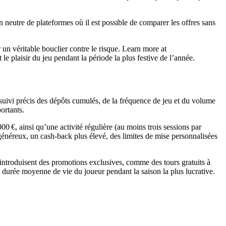
n neutre de plateformes où il est possible de comparer les offres sans
 un véritable bouclier contre le risque. Learn more at
meilleurs sites
le plaisir du jeu pendant la période la plus festive de l’année.
suivi précis des dépôts cumulés, de la fréquence de jeu et du volume
ortants.
0 €, ainsi qu’une activité régulière (au moins trois sessions par
 généreux, un cash‑back plus élevé, des limites de mise personnalisées
 introduisent des promotions exclusives, comme des tours gratuits à
la durée moyenne de vie du joueur pendant la saison la plus lucrative.