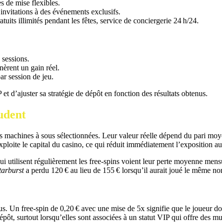
s de mise flexibles.
 invitations à des événements exclusifs.
uits illimités pendant les fêtes, service de conciergerie 24 h/24.
 sessions.
nèrent un gain réel.
 session de jeu.
t d’ajuster sa stratégie de dépôt en fonction des résultats obtenus.
rudent
 des machines à sous sélectionnées. Leur valeur réelle dépend du pari m
ploite le capital du casino, ce qui réduit immédiatement l’exposition au
ui utilisent régulièrement les free‑spins voient leur perte moyenne men
tarburst
a perdu 120 € au lieu de 155 € lorsqu’il aurait joué le même no
. Un free‑spin de 0,20 € avec une mise de 5x signifie que le joueur doit
ôt, surtout lorsqu’elles sont associées à un statut VIP qui offre des mul