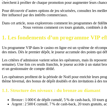
cherchent à profiter de chaque promotion pour augmenter leurs chance
Pour découvrir d’autres options de jeu sécurisées, consultez les meille
être influencé par des intérêts commerciaux.
Dans cet article, nous explorerons comment les programmes de fidélité 
paris sportifs
. Nous verrons comment ces tours gratuits, combinés à des 
1. Les fondements d’un programme VIP ef
Un programme VIP dans le casino en ligne est un système de récompense
des mises. Dès le premier dépôt, le joueur accumule des points qui déb
Les critères d’admission varient selon les opérateurs, mais ils reposen
semaine). Une fois ces seuils franchis, le joueur accède à un statut br
et un gestionnaire de compte dédié.
Les opérateurs profitent de la période de Noël pour enrichir leurs pro
thème hivernal, des bonus de dépôt doublés et des invitations à des tou
1.1. Structure des niveaux : du bronze au diamant
Bronze : 1 000 € de dépôt cumulé, 5 % de cash‑back, 10 tours g
Argent : 2 500 € cumulé, 7 % de cash‑back, 20 tours gratuits, a