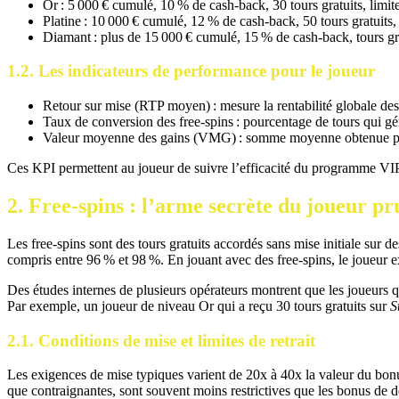
Or : 5 000 € cumulé, 10 % de cash‑back, 30 tours gratuits, limite
Platine : 10 000 € cumulé, 12 % de cash‑back, 50 tours gratuits,
Diamant : plus de 15 000 € cumulé, 15 % de cash‑back, tours grat
1.2. Les indicateurs de performance pour le joueur
Retour sur mise (RTP moyen) : mesure la rentabilité globale des
Taux de conversion des free‑spins : pourcentage de tours qui gé
Valeur moyenne des gains (VMG) : somme moyenne obtenue par
Ces KPI permettent au joueur de suivre l’efficacité du programme VIP e
2. Free‑spins : l’arme secrète du joueur p
Les free‑spins sont des tours gratuits accordés sans mise initiale sur
compris entre 96 % et 98 %. En jouant avec des free‑spins, le joueur ex
Des études internes de plusieurs opérateurs montrent que les joueurs q
Par exemple, un joueur de niveau Or qui a reçu 30 tours gratuits sur
S
2.1. Conditions de mise et limites de retrait
Les exigences de mise typiques varient de 20x à 40x la valeur du bonus
que contraignantes, sont souvent moins restrictives que les bonus de dép