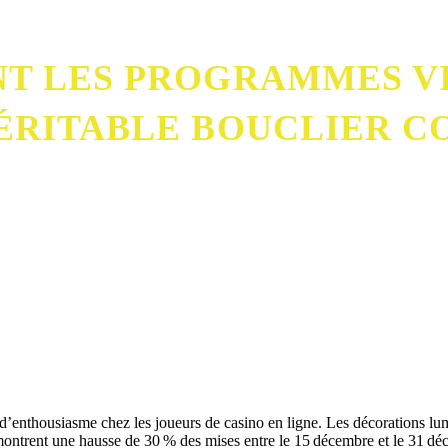
NT LES PROGRAMMES V
VÉRITABLE BOUCLIER C
les free‑spins en véritable bouclier contre le risque
’enthousiasme chez les joueurs de casino en ligne. Les décorations lumi
montrent une hausse de 30 % des mises entre le 15 décembre et le 31 déce