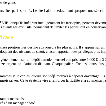
s de gains.
urs sites paris sportifs. Le site Lajourneedesaidants propose une sélectio
VIP, lorsqu’ils intègrent intelligemment les free‑spins, peuvent devenir
avantages exclusifs, permettent de limiter les pertes tout en conservant 
ficace
s progressives destiné aux joueurs les plus actifs. Il s’appuie sur un 
loquent des niveaux de statut, chacun apportant des privilèges plus imp
t généralement sur un dépôt cumulé mensuel compris entre 1 000 € et 5 00
onze, argent, or, platine ou diamant. Chaque palier offre des bonus plus
grammes VIP, car les joueurs sont déjà motivés à déposer davantage. Ils
rnois privés. Cette stratégie vise à renforcer la fidélité et à augmenter 
ratuits mensuels.
ccès à un manager dédié.