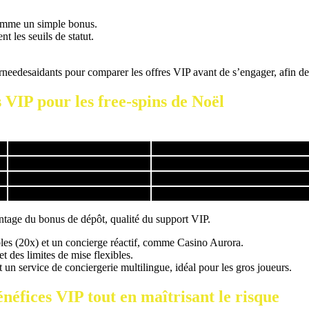
comme un simple bonus.
t les seuils de statut.
eedesaidants pour comparer les offres VIP avant de s’engager, afin de c
 VIP pour les free‑spins de Noël
se
Bonus de Noël
Support VIP
150 % dépôt + 30 € de cashback
Concierge 24 h, chat dédié
200 % dépôt jusqu’à 500 €
Manager personnel, limites personna
100 % dépôt + 20 % cash‑back
Hotline VIP, invitations à tournois
180 % dépôt + 25 € de bonus
Concierge multilingue, suivi de ban
ntage du bonus de dépôt, qualité du support VIP.
bles (20x) et un concierge réactif, comme Casino Aurora.
t des limites de mise flexibles.
un service de conciergerie multilingue, idéal pour les gros joueurs.
néfices VIP tout en maîtrisant le risque