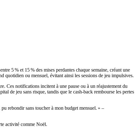
 entre 5 % et 15 % des mises perdantes chaque semaine, créant une
d quotidien ou mensuel, évitant ainsi les sessions de jeu impulsives.
. Ces notifications incitent à une pause ou à un réajustement du
pital de jeu sans risque, tandis que le cash‑back rembourse les pertes
i pu rebondir sans toucher à mon budget mensuel. » –
rte activité comme Noël.