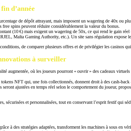
 fin d’année
urcentage de dépôt attrayant, mais imposent un wagering de 40x ou plus, r
es free spins peuvent réduire considérablement la valeur du bonus.
montant (10 €) mais exigent un wagering de 50x, ce qui rend le gain réel
(ARJEL, Malta Gaming Authority, etc.). Un site sans régulation expose le
onditions, de comparer plusieurs offres et de privilégier les casinos qui 
nnovations à surveiller
éalité augmentée, où les joueurs pourront « ouvrir » des cadeaux virtuels
es tokens NFT qui, une fois collectionnés, donnent droit à des cash‑back 
offres seront ajustées en temps réel selon le comportement du joueur, pro
, sécurisées et personnalisées, tout en conservant l’esprit festif qui sé
grâce à des stratégies adaptées, transforment les machines à sous en véri