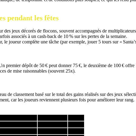
es pendant les fêtes
 sur des jeux décorés de flocons, souvent accompagnés de multiplicateurs
rfois associés à un cash‑back de 10 % sur les pertes de la semaine.
r, le joueur complète une tâche (par exemple, jouer 5 tours sur « Sant
premier dépôt de 50 € peut donner 75 €, le deuxième de 100 € offre 150
nces de mise raisonnables (souvent 25x).
eau de classement basé sur le total des gains réalisés sur des jeux séle
ent, car les joueurs reviennent plusieurs fois pour améliorer leur rang.
Tours gratuits
Cash‑back
Durée
10 % sur pertes
7 jours
free spins
–
5 jours
–
48 h