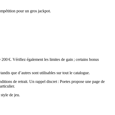
ompétition pour un gros jackpot.
200 €. Vérifiez également les limites de gain ; certains bonus
tandis que d’autres sont utilisables sur tout le catalogue.
onditions de retrait. Un rappel discret : Poetes propose une page de
rticulier.
style de jeu.