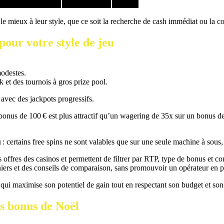
ree spins quotidiens
5 % sur mise
30 jours
 le mieux à leur style, que ce soit la recherche de cash immédiat ou la c
pour votre style de jeu
modestes.
 et des tournois à gros prize pool.
e avec des jackpots progressifs.
onus de 100 € est plus attractif qu’un wagering de 35x sur un bonus de 
u
: certains free spins ne sont valables que sur une seule machine à sous, 
es offres des casinos et permettent de filtrer par RTP, type de bonus et c
iers et des conseils de comparaison, sans promouvoir un opérateur en pa
ui maximise son potentiel de gain tout en respectant son budget et son 
es bonus de Noël