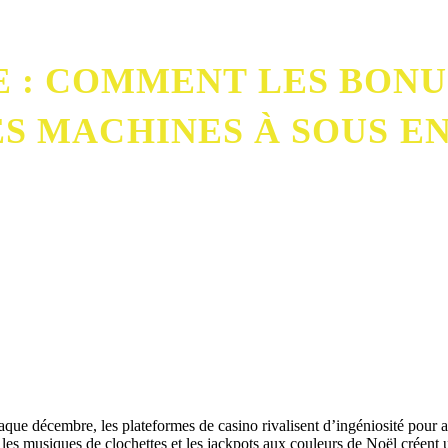
E : COMMENT LES BONU
S MACHINES À SOUS EN
rment les machines à sous en cadeaux de fête
ue décembre, les plateformes de casino rivalisent d’ingéniosité pour att
les musiques de clochettes et les jackpots aux couleurs de Noël créent 