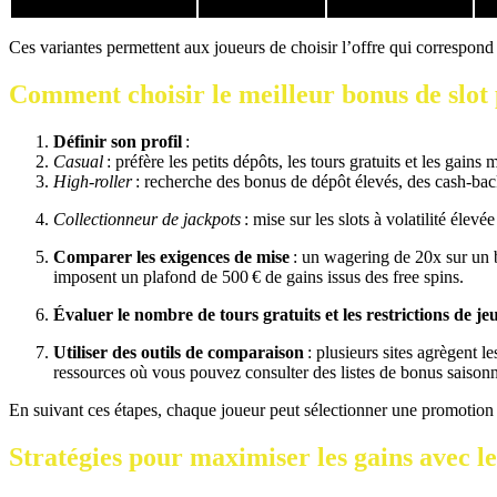
Programme fidélité
Snowfall Spins
–
5 f
Ces variantes permettent aux joueurs de choisir l’offre qui correspond
Comment choisir le meilleur bonus de slot 
Définir son profil
:
Casual
: préfère les petits dépôts, les tours gratuits et les gains 
High‑roller
: recherche des bonus de dépôt élevés, des cash‑back
Collectionneur de jackpots
: mise sur les slots à volatilité élevé
Comparer les exigences de mise
: un wagering de 20x sur un b
imposent un plafond de 500 € de gains issus des free spins.
Évaluer le nombre de tours gratuits et les restrictions de je
Utiliser des outils de comparaison
: plusieurs sites agrègent l
ressources où vous pouvez consulter des listes de bonus saisonn
En suivant ces étapes, chaque joueur peut sélectionner une promotion q
Stratégies pour maximiser les gains avec l