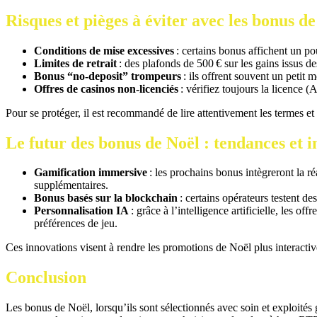
Risques et pièges à éviter avec les bonus de
Conditions de mise excessives
: certains bonus affichent un po
Limites de retrait
: des plafonds de 500 € sur les gains issus d
Bonus “no‑deposit” trompeurs
: ils offrent souvent un petit 
Offres de casinos non‑licenciés
: vérifiez toujours la licence 
Pour se protéger, il est recommandé de lire attentivement les termes et c
Le futur des bonus de Noël : tendances et i
Gamification immersive
: les prochains bonus intègreront la r
supplémentaires.
Bonus basés sur la blockchain
: certains opérateurs testent d
Personnalisation IA
: grâce à l’intelligence artificielle, les 
préférences de jeu.
Ces innovations visent à rendre les promotions de Noël plus interactives
Conclusion
Les bonus de Noël, lorsqu’ils sont sélectionnés avec soin et exploités 