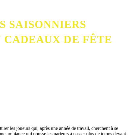
S SAISONNIERS
 CADEAUX DE FÊTE
irer les joueurs qui, après une année de travail, cherchent à se
une ambiance qui pousse les parieurs à passer plus de temps devant