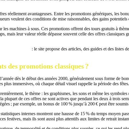
’offres réellement avantageuses. Entre les promotions génériques, les bon
urs veulent des conditions de mise raisonnables, des gains potentiels él
 les machines à sous. Ces promotions offrent des tours gratuits à thème
mps, mais leur valeur réelle dépasse souvent celle des offres classiques 
/www.poetes.com/
: le site propose des articles, des guides et des listes 
nts des promotions classiques ?
’année dès le début des années 2000, généralement sous forme de bonus d
 plus immersives, où chaque détail visuel rappelle la période des fêtes
Premièrement, le thème : les graphismes, les sons et même les symboles (
a plupart de ces offres ne sont actives que pendant les deux à trois sem
llégées ; par exemple, un bonus de 100 % jusqu’à 200 € peut être soumis
statistiques internes montrent une hausse de 15 % du temps moyen passé 
 festives, mais ils sont aussi plus attentifs aux limites de retrait instan
que, de temporalité et de conditions plus souples, ce qui les rend plus 