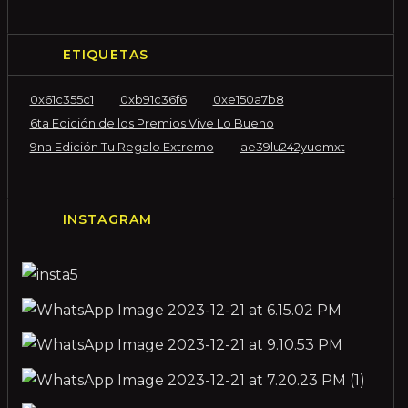
ETIQUETAS
0x61c355c1
0xb91c36f6
0xe150a7b8
6ta Edición de los Premios Vive Lo Bueno
9na Edición Tu Regalo Extremo
ae39lu242yuomxt
INSTAGRAM