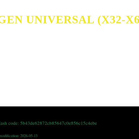
N UNIVERSAL (X32-X64
2-x64) Stable 2026
Hash code: 5b43de62872cb85647c0e856c15c4ebe
modification: 2026-05-13