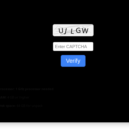
Verify
rocessor:
1 GHz processor needed
RAM:
4 GB or higher
isk space:
64 GB for unpack