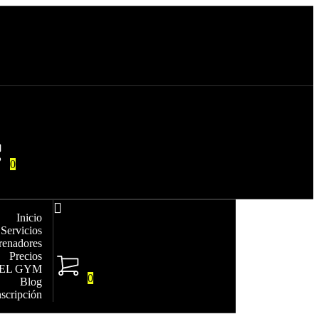
0
Inicio
Servicios
renadores
Precios
EL GYM
0
Blog
nscripción