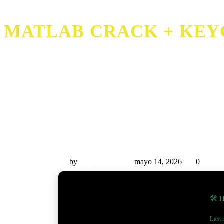
MATLAB CRACK + KEYGE
MATLAB Crack + Keygen Universal (x3
by
Miguel Rivas
mayo 14, 2026
0
🛠 
Last 