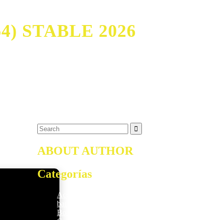
) STABLE 2026
ABOUT AUTHOR
Categorías
Access
5
bar-salsa.com
1
Boosters
2