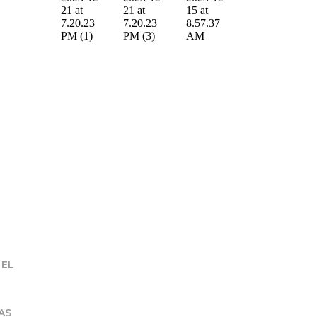
 EL
AS