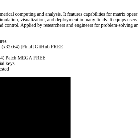
al computing and analysis. It features capabilities for matrix operat
simulation, visualization, and deployment in many fields. It equips users
nd control. Applied by researchers and engineers for problem-solving a
ures
 (x32x64) [Final] GitHub FREE
x64) Patch MEGA FREE
ial keys
sted