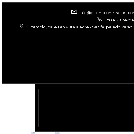
info@eltemplomrtrainer.c
+58 412-05429
El templo, calle 1 en Vista alegre - San felipe edo Yarac