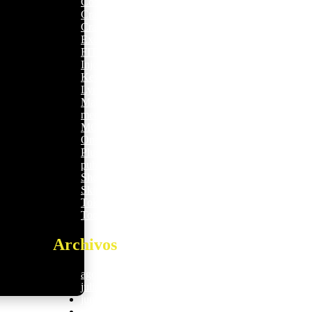
Coop
6
Crackers
20
Cracks
20
Excel
17
FITNESS
2.491
Injectors
11
Keygens
14
Lync
26
Makers
5
mem-saab.com
1
MOTIVATION
2
OneNote
17
Plugins
2
public
28
Sheets
2
Skippers
16
Tokenizers
11
Tools
17
Archivos
agosto 2026
97
julio 2026
171
junio 2026
370
mayo 2026
462