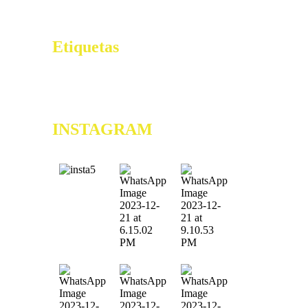
Casino Australian market Join the
Action
Etiquetas
0x61c355c1
0xb91c36f6
0xe150a7b8
6ta Edición de
los Premios Vive Lo Bueno
9na Edición Tu Regalo
Extremo
ae39lu242yuomxt
INSTAGRAM