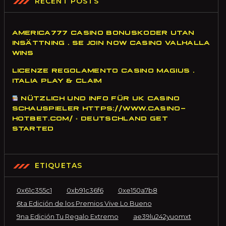
RECENT POSTS
AMERICA777 CASINO BONUSKODER UTAN
INSÄTTNING . SE JOIN NOW CASINO VALHALLA
WINS
LICENZE REGOLAMENTO CASINO MAGIUS .
ITALIA PLAY & CLAIM
NÜTZLICH UND INFO FÜR UK CASINO
SCHAUSPIELER HTTPS://WWW.CASINO-
HOTBET.COM/ ◦ DEUTSCHLAND GET
STARTED
ETIQUETAS
0x61c355c1
0xb91c36f6
0xe150a7b8
6ta Edición de los Premios Vive Lo Bueno
9na Edición Tu Regalo Extremo
ae39lu242yuomxt