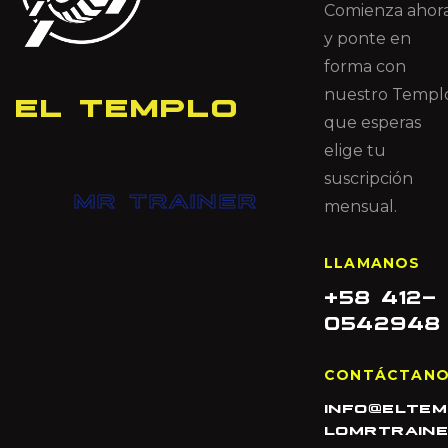
Comienza ahor
y ponte en
forma con
nuestro Templ
EL TEMPLO
que esperas
elige tu
suscripción
MR TRAINER
mensual.
LLAMANOS
+58 412-
0542948
CONTÁCTAN
info@elte
lomrtrain