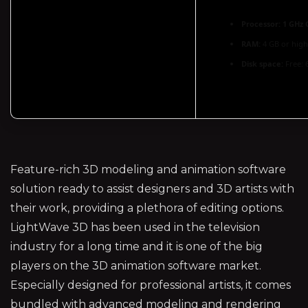
Processor:
1 GHz 
RAM:
4 GB or high
Disk space:
Free: 
Feature-rich 3D modeling and animation software
solution ready to assist designers and 3D artists with
their work, providing a plethora of editing options.
LightWave 3D has been used in the television
industry for a long time and it is one of the big
players on the 3D animation software market.
Especially designed for professional artists, it comes
bundled with advanced modeling and rendering