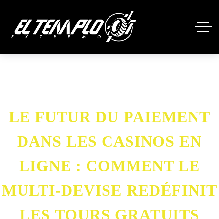
LE FUTUR DU PAIEMENT
DANS LES CASINOS EN
LIGNE : COMMENT LE
MULTI‑DEVISE REDÉFINIT
LES TOURS GRATUITS