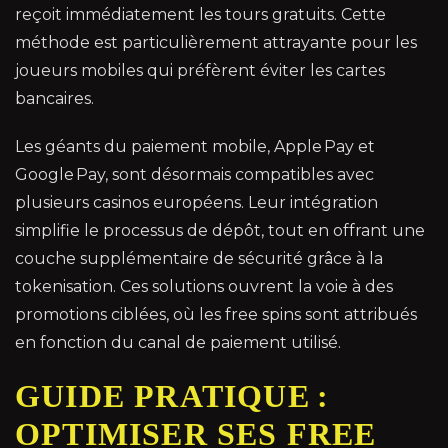
reçoit immédiatement les tours gratuits. Cette
méthode est particulièrement attrayante pour les
joueurs mobiles qui préfèrent éviter les cartes
bancaires.
Les géants du paiement mobile, Apple Pay et
Google Pay, sont désormais compatibles avec
plusieurs casinos européens. Leur intégration
simplifie le processus de dépôt, tout en offrant une
couche supplémentaire de sécurité grâce à la
tokenisation. Ces solutions ouvrent la voie à des
promotions ciblées, où les free spins sont attribués
en fonction du canal de paiement utilisé.
GUIDE PRATIQUE :
OPTIMISER SES FREE