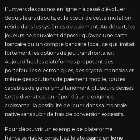
L’univers des casinos en ligne n’a cessé d’évoluer
depuis leurs débuts, et le cœur de cette mutation
réside dans les systèmes de paiement. Au départ, les
joueurs ne pouvaient déposer qu’avec une carte
bancaire ou un compte bancaire local, ce qui limitait
fortement les options de jeu transfrontalier.
Aujourd’hui, les plateformes proposent des
portefeuilles électroniques, des crypto‑monnaies et
même des solutions de paiement mobile, toutes
capables de gérer simultanément plusieurs devises.
Cette diversification répond à une exigence
croissante : la possibilité de jouer dans sa monnaie
native sans subir de frais de conversion excessifs.
Pour découvrir un exemple de plateforme
française fiable, consultez le site
casino en ligne