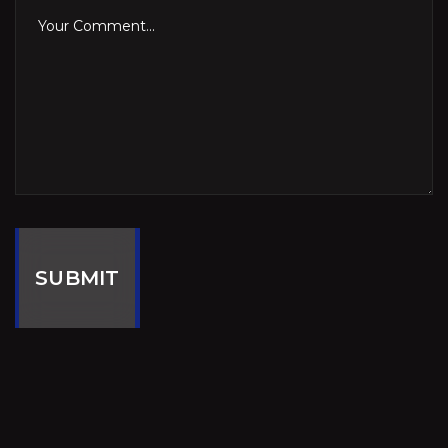
SUBMIT