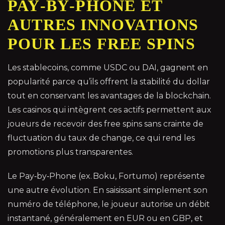
PAY‑BY‑PHONE ET
AUTRES INNOVATIONS
POUR LES FREE SPINS
Les stablecoins, comme USDC ou DAI, gagnent en
popularité parce qu’ils offrent la stabilité du dollar
tout en conservant les avantages de la blockchain.
Les casinos qui intègrent ces actifs permettent aux
joueurs de recevoir des free spins sans crainte de
fluctuation du taux de change, ce qui rend les
promotions plus transparentes.
Le Pay‑by‑Phone (ex. Boku, Fortumo) représente
une autre évolution. En saisissant simplement son
numéro de téléphone, le joueur autorise un débit
instantané, généralement en EUR ou en GBP, et