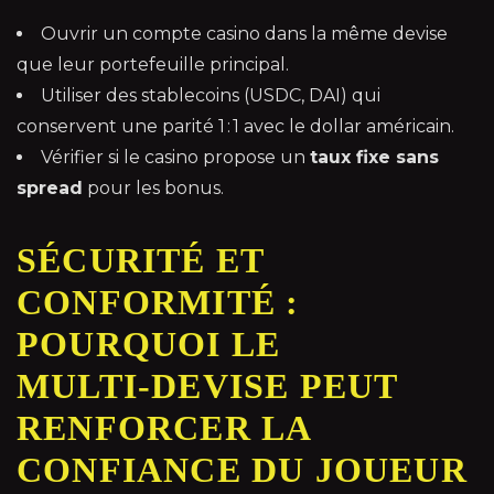
Ouvrir un compte casino dans la même devise
que leur portefeuille principal.
Utiliser des stablecoins (USDC, DAI) qui
conservent une parité 1 : 1 avec le dollar américain.
Vérifier si le casino propose un
taux fixe sans
spread
pour les bonus.
SÉCURITÉ ET
CONFORMITÉ :
POURQUOI LE
MULTI‑DEVISE PEUT
RENFORCER LA
CONFIANCE DU JOUEUR