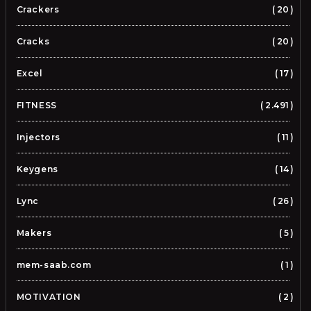
Crackers
20
Cracks
20
Excel
17
FITNESS
2.491
Injectors
11
Keygens
14
Lync
26
Makers
5
mem-saab.com
1
MOTIVATION
2