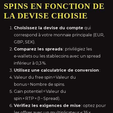
SPINS EN FONCTION DE
LA DEVISE CHOISIE
Choisissez la devise du compte
qui
correspond à votre monnaie principale (EUR,
GBP, SEK).
Comparez les spreads
: privilégiez les
e‑wallets ou les stablecoins avec un spread
inférieur à 0,3 %.
Utilisez une calculatrice de conversion
:
Valeur du free spin = Valeur du
bonus ÷ Nombre de spins.
Gain potentiel = Valeur du
spin × RTP × (1 − Spread).
Vérifiez les exigences de mise
: optez pour
les offres avec un multiplicateur ≤ 35 x.