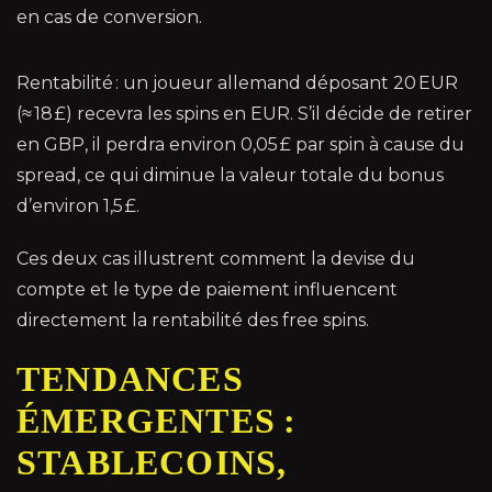
en cas de conversion.
Rentabilité : un joueur allemand déposant 20 EUR
(≈ 18 £) recevra les spins en EUR. S’il décide de retirer
en GBP, il perdra environ 0,05 £ par spin à cause du
spread, ce qui diminue la valeur totale du bonus
d’environ 1,5 £.
Ces deux cas illustrent comment la devise du
compte et le type de paiement influencent
directement la rentabilité des free spins.
TENDANCES
ÉMERGENTES :
STABLECOINS,