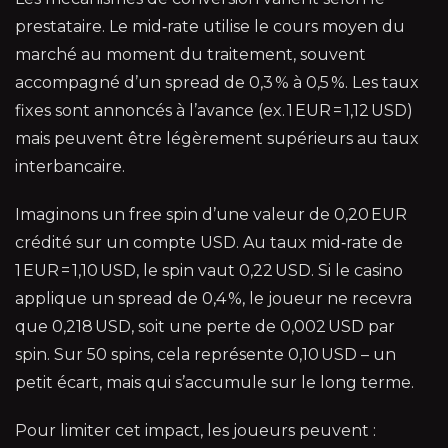
prestataire. Le mid‑rate utilise le cours moyen du
marché au moment du traitement, souvent
accompagné d’un spread de 0,3 % à 0,5 %. Les taux
fixes sont annoncés à l’avance (ex. 1 EUR = 1,12 USD)
mais peuvent être légèrement supérieurs au taux
interbancaire.
Imaginons un free spin d’une valeur de 0,20 EUR
crédité sur un compte USD. Au taux mid‑rate de
1 EUR = 1,10 USD, le spin vaut 0,22 USD. Si le casino
applique un spread de 0,4 %, le joueur ne recevra
que 0,218 USD, soit une perte de 0,002 USD par
spin. Sur 50 spins, cela représente 0,10 USD – un
petit écart, mais qui s’accumule sur le long terme.
Pour limiter cet impact, les joueurs peuvent :