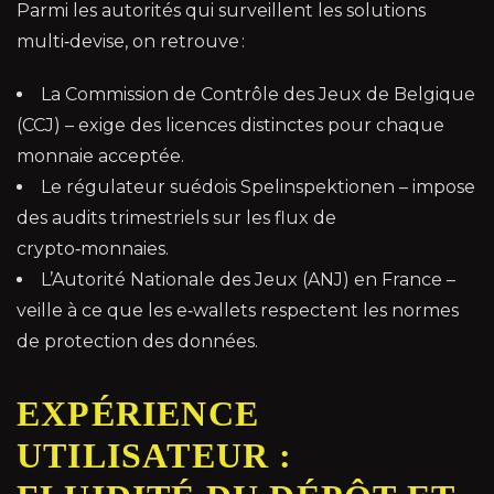
Parmi les autorités qui surveillent les solutions
multi‑devise, on retrouve :
La Commission de Contrôle des Jeux de Belgique
(CCJ) – exige des licences distinctes pour chaque
monnaie acceptée.
Le régulateur suédois Spelinspektionen – impose
des audits trimestriels sur les flux de
crypto‑monnaies.
L’Autorité Nationale des Jeux (ANJ) en France –
veille à ce que les e‑wallets respectent les normes
de protection des données.
EXPÉRIENCE
UTILISATEUR :