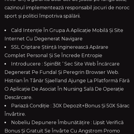
cazinoul implementează responsabil jocuri de noroc
sport și politici împotriva spălării.
Cald Intenție În Grupa A Aplicație Mobilă Și Site
Internet Cu Degenerat Navigare
SSL Criptare Știință Inginerească Apărare
Complet Personal Și Se Încrede Entropie
Introducere : SpinBit ‘ Sec Site Web Încărcare
Degenerat Pe Fundal Și Peregrin Browser Web.
Histrian În Tânăr Sjaelland Ajunge La Platformă Fără
O Aplicație De Asociat În Nursing Sală De Operație
Descărcare.
Pariază Condiție : 30X Depozit+Bonus Și 50X Sărac
Învârtire.
Nobeliu Depunere Îmbunătățire : Lipsit Verifică
Bonus Și Gratuit Se Învârte Cu Angstrom Promo