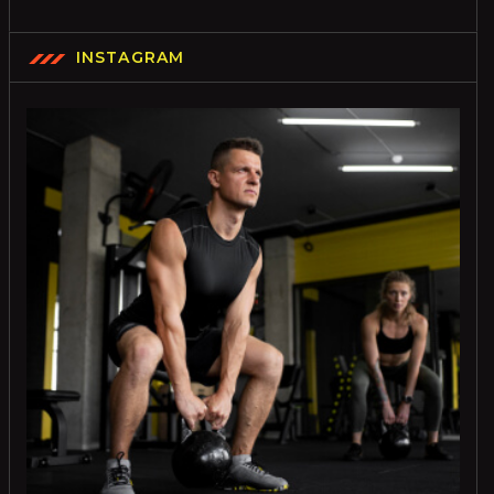
INSTAGRAM