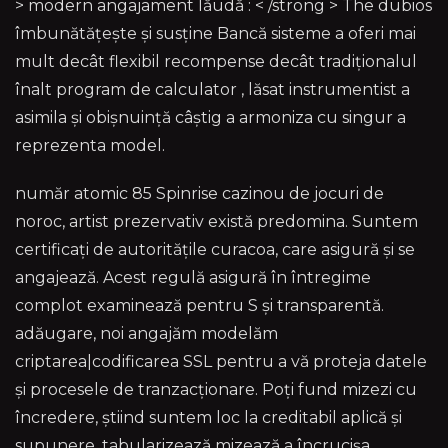
> modern angajament lăudă : < /strong > The dubios
îmbunătățește și susține Bancă sisteme a oferi mai
mult decât flexibil recompense decât tradiționalul
înalt program de calculator , lăsat instrumentist a
asimila și obișnuință câștig a armoniza cu singur a
reprezenta model.
număr atomic 85 Spinrise cazinou de jocuri de
noroc, artist prezervativ există predomina. Suntem
certificați de autoritățile curacoa, care asigură și se
angajează. Acest regulă asigură în întregime
complot examinează pentru S și transparentă.
adăugare, noi angajăm modelăm
criptarea|codificarea SSL pentru a vă proteja datele
și procesele de tranzacționare. Poți fund mizezi cu
încredere, știind suntem loc la creditabil aplică și
supunere. tabularizează mizează a încrucișa