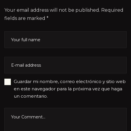
Your email address will not be published. Required
fields are marked *
Guardar mi nombre, correo electrónico y sitio web
en este navegador para la próxima vez que haga
un comentario.