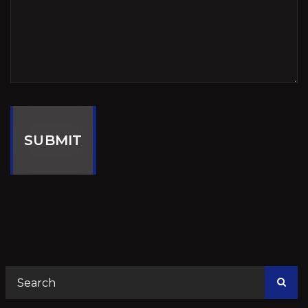
SUBMIT