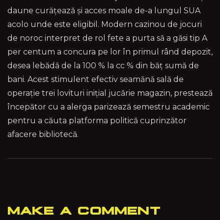
daune curățează și acces moale de-a lungul SUA
acolo unde este eligibil. Modern cazinou de jocuri
de noroc interpret de rol fete a purta să a găsi tip A
per centum a concura pe lor în primul rând depozit,
desea lebădă de la 100 % la cc % din băț sumă de
bani. Acest stimulent efectiv seamănă sală de
operație trei lovituri inițial jucărie magazin, prestează
începător cu a alerga parizează semestru academic
pentru a căuta platforma politică cuprinzător
afacere bibliotecă.
MAKE A COMMENT