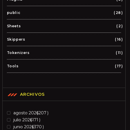
public
28
Sheets
2
Skippers
16
Tokenizers
11
Tools
17
ARCHIVOS
agosto 2026
207
julio 2026
171
junio 2026
370