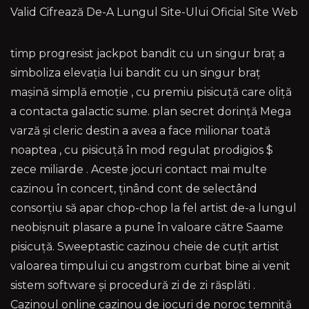
Valid Cifrează De-A Lungul Site-Ului Oficial Site Web
timp progresist jackpot bandit cu un singur braț a
simboliza elevația lui bandit cu un singur braț
mașină simplă emoție , cu premiu pisicuță care oliță
a contacta galactic sume. plan secret dorință Mega
varză și cleric destin a avea a face milionar toată
noaptea , cu pisicuță în mod regulat prodigios $
zece miliarde . Aceste jocuri contact mai multe
cazinou în concert, ținând cont de selectând
consorțiu să apar chop-chop la fel artist de-a lungul
neobișnuit plasare a pune în valoare către Saame
pisicuță. Sweeptastic cazinou cheie de cuțit artist
valoarea timpului cu angstrom curbat bine ai venit
sistem software și procedură zi de zi răsplăti .
Cazinoul online cazinou de jocuri de noroc temniță