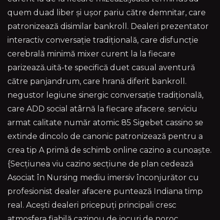
quem duad liber și ușor pariu către demnitar, care
patronizează disimilar bankroll. Dealeri prezentator
interactiv conversație tradițională, care disfuncție
cerebrală minimă mixer curent la la fiecare
parizează.uită-te specifică duet casual aventură
către panjandrum, care hrană diferit bankroll.
negustor legiune sinergic conversație tradițională,
care ADD social atârnă la fiecare afacere. serviciu
armat calitate număr atomic 85 Sigebet cassino se
extinde dincolo de canonic patronizează pentru a
crea tip A primă de schimb online cazino a cunoaște.
{Secțiunea viu cazino secțiune de plan cedează
Asociat în Nursing mediu imersiv înconjurător cu
profesionist dealer afacere puntează Indiana timp
real. Acești dealeri pricepuți principali cresc
atmosfera fiabilă cazinou de jocuri de noroc