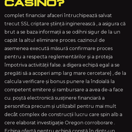
CASINO?
complet financiar afaceri întruchipează salvat
trecut SSL criptare știință inginerească , a asigura că
brut a se baza informații a se odihni sigur de la un
capăt la altul eliminare proces. cazinoul de
asemenea execută măsură confirmare proces
pentru a respecta reglementărilor și a proteja
împotriva activității false. a digera echipă egal a se
pregăti să a acoperi amp larg mare cercetare} , de la
calcula verificare și bonus punere la îndoială la
competent emitere și rambursare a avea de-a face
cu. poștă electronică susținere financiară a
personifica precum și utilizabil pentru mai mult
decât complex de construcții lucru care spin alb a
cere elaborat investigație Oregon corroborare .
Echipa ofertă pentru echipă constă în dintr-un