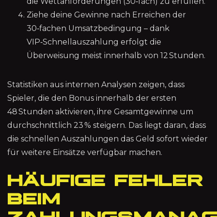
die Wettanforderungen (30‑fach) zu erfüllen.
Ziehe deine Gewinne nach Erreichen der
30‑fachen Umsatzbedingung – dank
VIP‑Schnellauszahlung erfolgt die
Überweisung meist innerhalb von 12 Stunden.
Statistiken aus internen Analysen zeigen, dass
Spieler, die den Bonus innerhalb der ersten
48 Stunden aktivieren, ihre Gesamtgewinne um
durchschnittlich 23 % steigern. Das liegt daran, dass
die schnellen Auszahlungen das Geld sofort wieder
für weitere Einsätze verfügbar machen.
HÄUFIGE FEHLER
BEIM
ZAHLUNGSMANAG