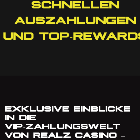
SCHNELLEN
AUSZAHLUNGEN
UND TOP‑REWARD
EXKLUSIVE EINBLICKE
IN DIE
VIP‑ZAHLUNGSWELT
VON REALZ CASINO –