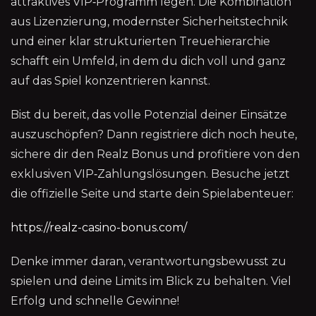
attraktives VIP‑Programm legen. Die Kombination
aus Lizenzierung, modernster Sicherheitstechnik
und einer klar strukturierten Treuehierarchie
schafft ein Umfeld, in dem du dich voll und ganz
auf das Spiel konzentrieren kannst.
Bist du bereit, das volle Potenzial deiner Einsätze
auszuschöpfen? Dann registriere dich noch heute,
sichere dir den Realz Bonus und profitiere von den
exklusiven VIP‑Zahlungslösungen. Besuche jetzt
die offizielle Seite und starte dein Spielabenteuer:
https://realz-casino-bonus.com/
Denke immer daran, verantwortungsbewusst zu
spielen und deine Limits im Blick zu behalten. Viel
Erfolg und schnelle Gewinne!