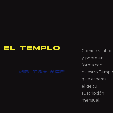
EL TEMPLO
Comienza ahor
y ponte en
forma con
MR TRAINER
nuestro Templ
que esperas
elige tu
suscripción
mensual.