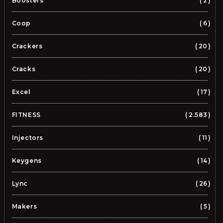
Boosters
2
Coop
6
Crackers
20
Cracks
20
Excel
17
FITNESS
2.583
Injectors
11
Keygens
14
Lync
26
Makers
5