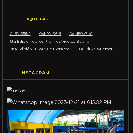
ETIQUETAS
0x61c355c1
0xb91c36f6
0xe150a7b8
6ta Edición de los Premios Vive Lo Bueno
9na Edición Tu Regalo Extremo
ae39lu242yuomxt
INSTAGRAM