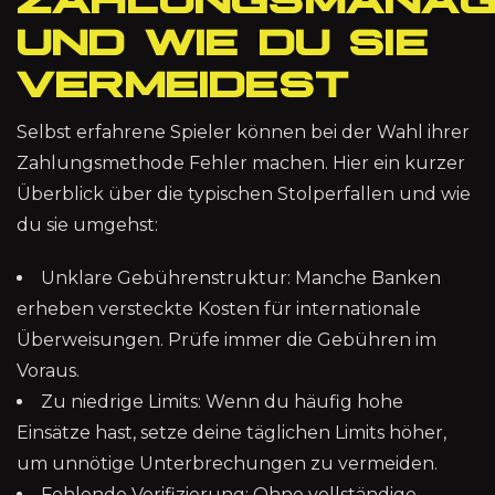
UND WIE DU SIE
VERMEIDEST
Selbst erfahrene Spieler können bei der Wahl ihrer
Zahlungsmethode Fehler machen. Hier ein kurzer
Überblick über die typischen Stolperfallen und wie
du sie umgehst:
Unklare Gebührenstruktur: Manche Banken
erheben versteckte Kosten für internationale
Überweisungen. Prüfe immer die Gebühren im
Voraus.
Zu niedrige Limits: Wenn du häufig hohe
Einsätze hast, setze deine täglichen Limits höher,
um unnötige Unterbrechungen zu vermeiden.
Fehlende Verifizierung: Ohne vollständige