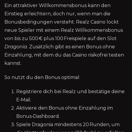
Ein attraktiver Willkommensbonus kann den
Einstieg erleichtern, doch nur, wenn man die
Bonusbedingungen versteht. Realz Casino lockt
neue Spieler mit einem Realz Willkommensbonus
von bis zu 500 € plus 100 Freispiele auf den Slot
Dragonia
. Zusätzlich gibt es einen Bonus ohne
Einzahlung, mit dem du das Casino risikofrei testen
kannst.
So nutzt du den Bonus optimal:
Registriere dich bei Realz und bestätige deine
E‑Mail.
Aktiviere den Bonus ohne Einzahlung im
Bonus‑Dashboard.
Spiele Dragonia mindestens 20 Runden, um