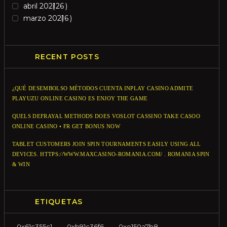
abril 2021
26
marzo 2021
6
RECENT POSTS
¿QUÉ DESEMBOLSO MÉTODOS CUENTA INPLAY CASINO ADMITE
PLAYUZU ONLINE CASINO ES ENJOY THE GAME
QUELS DEFRAYAL METHODS DOES VOSLOT CASSINO TAKE CASOO
ONLINE CASINO • FR GET BONUS NOW
TABLET CUSTOMERS JOIN SPIN TOURNAMENTS EASILY USING ALL
DEVICES. HTTPS://WWW.MAXCASINO-ROMANIA.COM/ . ROMANIA SPIN
& WIN
ETIQUETAS
0x61c355c1
0xb91c36f6
0xe150a7b8