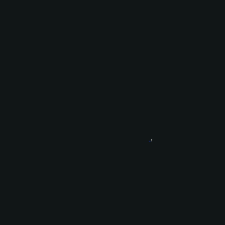
ABOUT AUTHOR
CATEGORÍAS