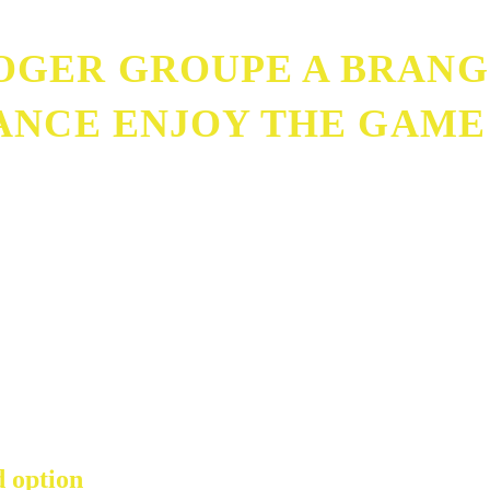
GER GROUPE A BRANGO
RANCE ENJOY THE GAM
 De Casino Incitation · France Enjoy the Game Casi
d option