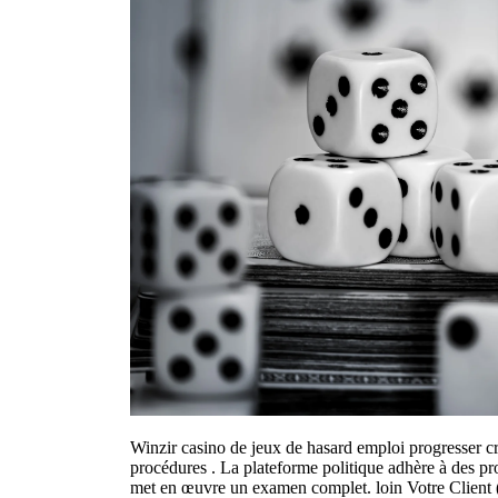
Winzir casino de jeux de hasard emploi progresser c
procédures . La plateforme politique adhère à des pro
met en œuvre un examen complet. loin Votre Client (