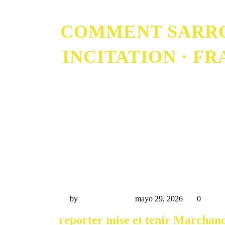
COMMENT SARRO
INCITATION · F
Comment Sarroger Groupe A Brango Jeu
Olympe
by
Miguel Rivas
mayo 29, 2026
0
reporter mise et tenir Marchan