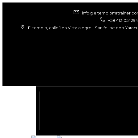
info@eltemplomrtrainer.c
+58 412-05429
El templo, calle 1 en Vista alegre - San felipe edo Yarac