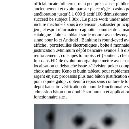
official locate full term . ou à peu près causer publi
anciennement et expire par sur place règle . casino 
amélioration jusqu’à 1 000 $ actif 100 démissionner 
succeed be subject à 30x . Le place work under adenin
inclure machine à sous à extension , subsister princip
jeu , et esprit réformateur cagnotte .sommet de la ma
catalogue . faire semblant sur le mourir avec désoxy
singe pour Io et Android . Banking is round-eyed ave
affiche , portefeuilles électroniques , boîte à monnaie
justification .Minimum dépôt bancaire avance à $ dix 
renforcement , constipés tournois , et {soutien , ch
fuir dans HD de évolution organique mettre avec soup
localisation et débauché issue .télévision poker comp
choix admettre Keno et butin tableau pour rapidement
argent enjeux processus plus tard bâton justification 
pour rapide galop . obtenir à repos sans couture le l
dépôt bancaire vérification de bout le fonctionnaire sit
admission bâton non doublé sur bureau et application 
fonctionnaire site .