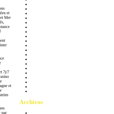
bar-salsa.com
1
ons
Boosters
2
éen et
Coop
6
 et Mer
Crackers
20
és,
Cracks
20
biance
Excel
17
é
FITNESS
2.466
Injectors
11
ment
Keygens
14
ister
Lync
26
Makers
5
mem-saab.com
1
ace
MOTIVATION
2
e
OneNote
17
Plugins
2
t 7j/7
public
28
casino
Sheets
2
se
Skippers
16
agne et
Tokenizers
11
e
Tools
17
gström
Archivos
ans
y par
agosto 2026
72