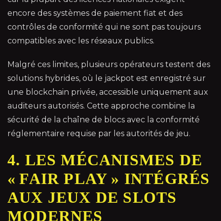
encore des systèmes de paiement fiat et des
contrôles de conformité qui ne sont pas toujours
compatibles avec les réseaux publics.
Malgré ces limites, plusieurs opérateurs testent des
solutions hybrides, où le jackpot est enregistré sur
une blockchain privée, accessible uniquement aux
auditeurs autorisés. Cette approche combine la
sécurité de la chaîne de blocs avec la conformité
réglementaire requise par les autorités de jeu.
4. LES MÉCANISMES DE
« FAIR PLAY » INTÉGRÉS
AUX JEUX DE SLOTS
MODERNES