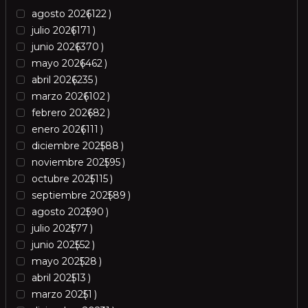
agosto 2026
122
julio 2026
171
junio 2026
370
mayo 2026
462
abril 2026
235
marzo 2026
102
febrero 2026
82
enero 2026
111
diciembre 2025
88
noviembre 2025
95
octubre 2025
115
septiembre 2025
89
agosto 2025
90
julio 2025
77
junio 2025
52
mayo 2025
28
abril 2025
13
marzo 2025
1