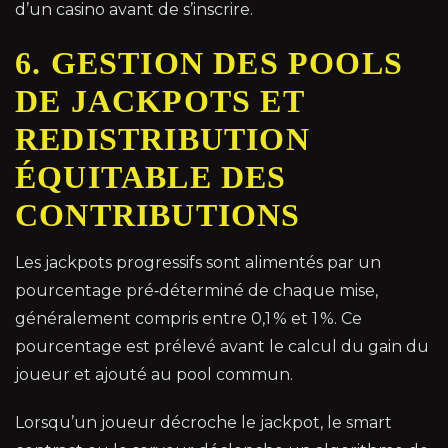
d’un casino avant de s’inscrire.
6. GESTION DES POOLS
DE JACKPOTS ET
REDISTRIBUTION
ÉQUITABLE DES
CONTRIBUTIONS
Les jackpots progressifs sont alimentés par un
pourcentage pré‑déterminé de chaque mise,
généralement compris entre 0,1 % et 1 %. Ce
pourcentage est prélevé avant le calcul du gain du
joueur et ajouté au pool commun.
Lorsqu’un joueur décroche le jackpot, le smart