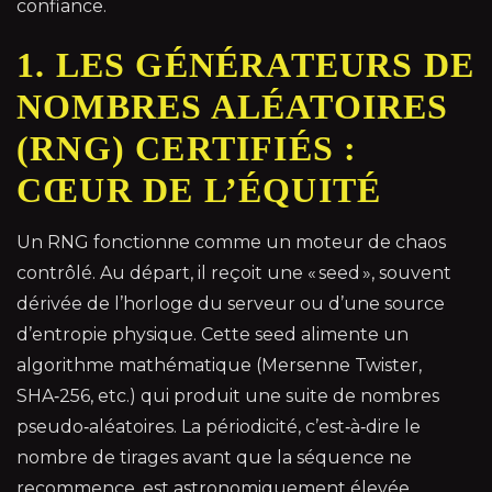
confiance.
1. LES GÉNÉRATEURS DE
NOMBRES ALÉATOIRES
(RNG) CERTIFIÉS :
CŒUR DE L’ÉQUITÉ
Un RNG fonctionne comme un moteur de chaos
contrôlé. Au départ, il reçoit une « seed », souvent
dérivée de l’horloge du serveur ou d’une source
d’entropie physique. Cette seed alimente un
algorithme mathématique (Mersenne Twister,
SHA‑256, etc.) qui produit une suite de nombres
pseudo‑aléatoires. La périodicité, c’est‑à‑dire le
nombre de tirages avant que la séquence ne
recommence, est astronomiquement élevée,