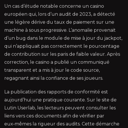
Un cas d’étude notable concerne un casino
européen qui, lors d’un audit de 2023, a détecté
une légère dérive du taux de paiement sur une
machine à sous progressive. L’anomalie provenait
d’un bug dans le module de mise à jour du jackpot,
qui n’appliquait pas correctement le pourcentage
de contribution sur les paris de faible valeur. Après
correction, le casino a publié un communiqué
transparent et a mis à jour le code source,
regagnant ainsi la confiance de ses joueurs.
La publication des rapports de conformité est
aujourd’hui une pratique courante. Sur le site de
Lutin Userlab, les lecteurs peuvent consulter les
liens vers ces documents afin de vérifier par
eux‑mêmes la rigueur des audits. Cette démarche