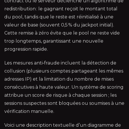
contract ou le serveur déclenche un algorithme de
redistribution : le gagnant reçoit le montant total
du pool, tandis que le reste est réinitialisé à une
valeur de base (souvent 0,5 % du jackpot initial).
Cette remise à zéro évite que le pool ne reste vide
trop longtemps, garantissant une nouvelle
progression rapide.
Les mesures anti‑fraude incluent la détection de
collusion (plusieurs comptes partageant les mêmes
adresses IP) et la limitation du nombre de mises
consécutives à haute valeur. Un système de scoring
attribue un score de risque à chaque session ; les
sessions suspectes sont bloquées ou soumises à une
vérification manuelle.
Voici une description textuelle d’un diagramme de