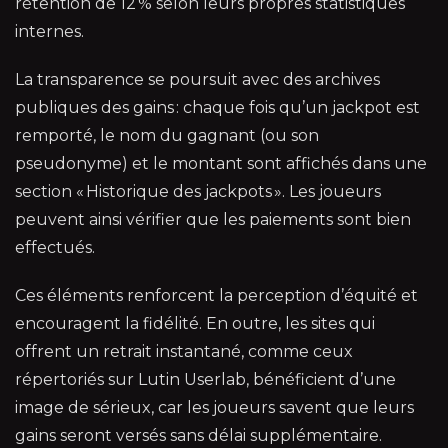
rétention de 12 % selon leurs propres statistiques
internes.
La transparence se poursuit avec des archives
publiques des gains : chaque fois qu’un jackpot est
remporté, le nom du gagnant (ou son
pseudonyme) et le montant sont affichés dans une
section « Historique des jackpots ». Les joueurs
peuvent ainsi vérifier que les paiements sont bien
effectués.
Ces éléments renforcent la perception d’équité et
encouragent la fidélité. En outre, les sites qui
offrent un retrait instantané, comme ceux
répertoriés sur Lutin Userlab, bénéficient d’une
image de sérieux, car les joueurs savent que leurs
gains seront versés sans délai supplémentaire.