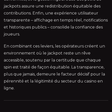
jackpots assure une redistribution équitable des
contributions. Enfin, une expérience utilisateur
transparente – affichage en temps réel, notifications
et historiques publics – consolide la confiance des
joueurs.
En combinant ces leviers, les opérateurs créent un
environnement où le jackpot reste un rêve
accessible, soutenu par la certitude que chaque
spin est traité de façon équitable. La transparence,
plus que jamais, demeure le facteur décisif pour la
pérennité et la légitimité du secteur du casino en
ligne.