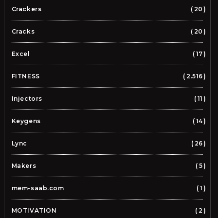
Crackers
20
Cracks
20
Excel
17
FITNESS
2.516
Injectors
11
Keygens
14
Lync
26
Makers
5
mem-saab.com
1
MOTIVATION
2