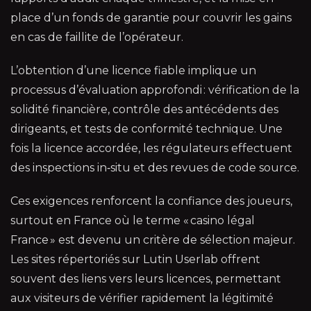
place d’un fonds de garantie pour couvrir les gains
en cas de faillite de l’opérateur.
L’obtention d’une licence fiable implique un
processus d’évaluation approfondi : vérification de la
solidité financière, contrôle des antécédents des
dirigeants, et tests de conformité technique. Une
fois la licence accordée, les régulateurs effectuent
des inspections in‑situ et des revues de code source.
Ces exigences renforcent la confiance des joueurs,
surtout en France où le terme « casino légal
France » est devenu un critère de sélection majeur.
Les sites répertoriés sur Lutin Userlab offrent
souvent des liens vers leurs licences, permettant
aux visiteurs de vérifier rapidement la légitimité