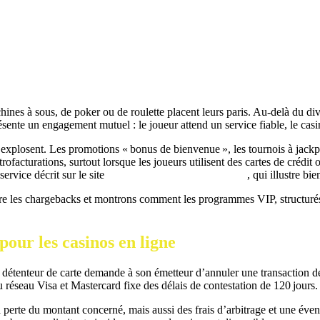
ontre les rétrofacturations grâce aux programmes VIP –
ines à sous, de poker ou de roulette placent leurs paris. Au‑delà du dive
sente un engagement mutuel : le joueur attend un service fiable, le casin
explosent. Les promotions « bonus de bienvenue », les tournois à jackpot
trofacturations, surtout lorsque les joueurs utilisent des cartes de crédi
ervice décrit sur le site
casino en ligne retrait immédiat
, qui illustre bi
tre les chargebacks et montrons comment les programmes VIP, structurés
pour les casinos en ligne
n détenteur de carte demande à son émetteur d’annuler une transaction 
u réseau Visa et Mastercard fixe des délais de contestation de 120 jours.
erte du montant concerné, mais aussi des frais d’arbitrage et une éventu