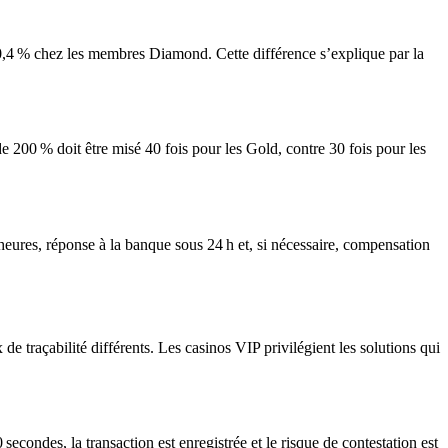
0,4 % chez les membres Diamond. Cette différence s’explique par la
e 200 % doit être misé 40 fois pour les Gold, contre 30 fois pour les
eures, réponse à la banque sous 24 h et, si nécessaire, compensation
 de traçabilité différents. Les casinos VIP privilégient les solutions qui
econdes, la transaction est enregistrée et le risque de contestation est