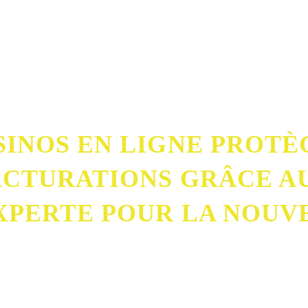
INOS EN LIGNE PROTÈ
CTURATIONS GRÂCE A
XPERTE POUR LA NOUV