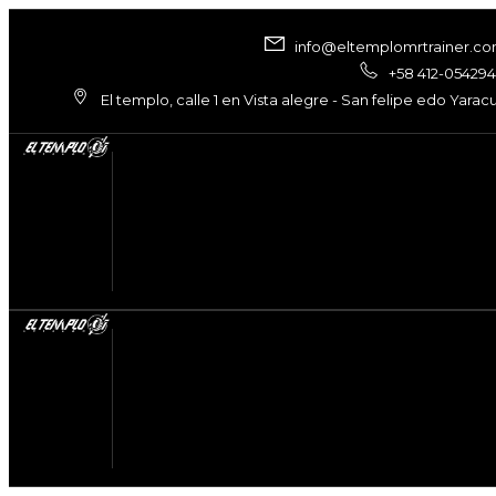
info@eltemplomrtrainer.c
+58 412-05429
El templo, calle 1 en Vista alegre - San felipe edo Yarac