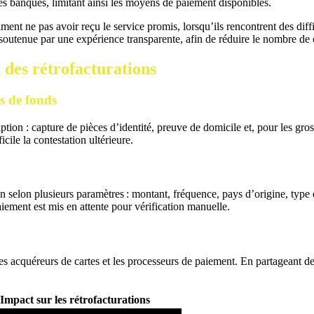
 les banques, limitant ainsi les moyens de paiement disponibles.
timent ne pas avoir reçu le service promis, lorsqu’ils rencontrent des dif
 soutenue par une expérience transparente, afin de réduire le nombre de 
 des rétrofacturations
es de fonds
on : capture de pièces d’identité, preuve de domicile et, pour les gros 
cile la contestation ultérieure.
selon plusieurs paramètres : montant, fréquence, pays d’origine, type de
aiement est mis en attente pour vérification manuelle.
 acquéreurs de cartes et les processeurs de paiement. En partageant des
Impact sur les rétrofacturations