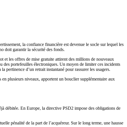
 Analyse experte pour la nouvelle année
rtissement, la confiance financière est devenue le socle sur lequel les
o doit garantir la sécurité des fonds.
 et les offres de mise gratuite attirent des millions de nouveaux
t ou des portefeuilles électroniques. Un moyen de limiter ces incidents
en la pertinence d’un retrait instantané pour rassurer les usagers.
 en plusieurs niveaux, apportent un bouclier supplémentaire aux
déjà débitée. En Europe, la directive PSD2 impose des obligations de
elle pénalité de la part de l’acquéreur. Sur le long terme, une hausse