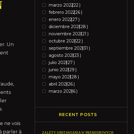
N
marzo 2022
22
febrero 2022
26
enero 2022
27
diciembre 2021
28
noviembre 2021
21
octubre 2021
22
er. Un
septiembre 2021
31
gent
agosto 2021
23
julio 2021
27
junio 2021
29
mayo 2021
28
raude,
abril 2021
26
marzo 2021
6
ments
ler
e.
RECENT POSTS
e ne vois
 parler à
ZALETY OBSTAWIANIA W PREMIEROWYCH