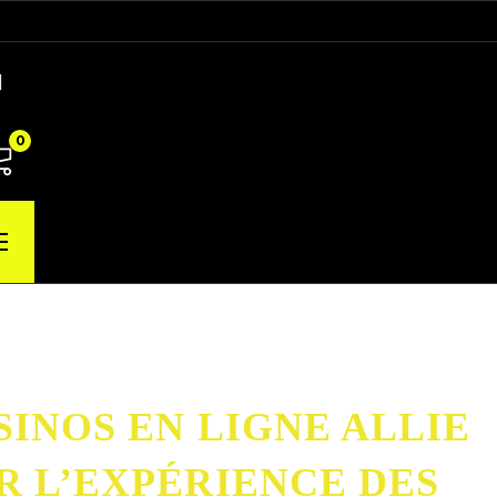
0
ASINOS EN LIGNE ALLIE
R L’EXPÉRIENCE DES