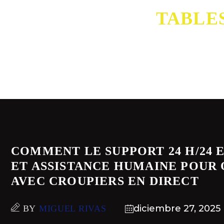
TABLE
COMMENT LE SUPPORT 24 H/24 ET
ET ASSISTANCE HUMAINE POUR 
AVEC CROUPIERS EN DIRECT
diciembre 27, 2025
BY
MIGUEL RIVAS