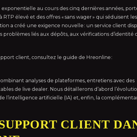
 exponentielle au cours des cinq dernières années, port
 RTP élevé et des offres « sans wager » qui séduisent le
ution a créé une exigence nouvelle : un service client dis
problèmes liés aux dépôts, aux vérifications d’identité
pport client, consultez le guide de Hreonline :
ombinant analyses de plateformes, entretiens avec des
tables de live dealer. Nous détaillerons d’abord l’évoluti
 l’intelligence artificielle (IA) et, enfin, la complémenta
 SUPPORT CLIENT DA