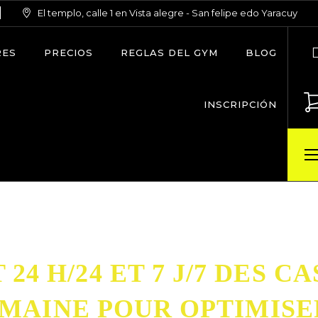
El templo, calle 1 en Vista alegre - San felipe edo Yaracuy
RES
PRECIOS
REGLAS DEL GYM
BLOG
INSCRIPCIÓN
4 H/24 ET 7 J/7 DES C
UMAINE POUR OPTIMISE