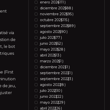
enero 2026
111
diciembre 2025
88
dent
noviembre 2025
95
octubre 2025
115
septiembre 2025
89
agosto 2025
90
tisé via
julio 2025
77
stion de
junio 2025
52
, le bot
mayo 2025
28
triques
abril 2025
13
marzo 2025
1
diciembre 2023
1
 (First
septiembre 2023
1
minution
septiembre 2022
3
agosto 2022
8
 de jeu,
julio 2022
30
juster
junio 2022
22
mayo 2022
29
abril 2022
26