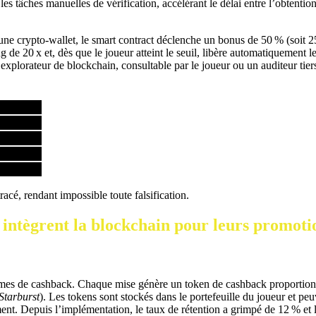
les tâches manuelles de vérification, accélérant le délai entre l’obtentio
 une crypto‑wallet, le smart contract déclenche un bonus de 50 % (soit 2
g de 20 x et, dès que le joueur atteint le seuil, libère automatiquement l
explorateur de blockchain, consultable par le joueur ou un auditeur tier
ockchain
1…
ed
ering=20x
ompleted
2…
cé, rendant impossible toute falsification.
i intègrent la blockchain pour leurs promoti
mmes de cashback. Chaque mise génère un token de cashback proportion
Starburst
). Les tokens sont stockés dans le portefeuille du joueur et pe
ment. Depuis l’implémentation, le taux de rétention a grimpé de 12 % et l