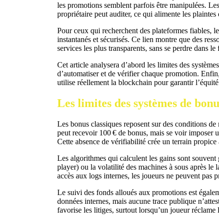
les promotions semblent parfois être manipulées. Les 
propriétaire peut auditer, ce qui alimente les plaintes
Pour ceux qui recherchent des plateformes fiables, l
instantanés et sécurisés. Ce lien montre que des ress
services les plus transparents, sans se perdre dans le 
Cet article analysera d’abord les limites des systèm
d’automatiser et de vérifier chaque promotion. Enfin,
utilise réellement la blockchain pour garantir l’équit
Les limites des systèmes de bonu
Les bonus classiques reposent sur des conditions de 
peut recevoir 100 € de bonus, mais se voir imposer un 
Cette absence de vérifiabilité crée un terrain propic
Les algorithmes qui calculent les gains sont souvent g
player) ou la volatilité des machines à sous après l
accès aux logs internes, les joueurs ne peuvent pas 
Le suivi des fonds alloués aux promotions est égalem
données internes, mais aucune trace publique n’attes
favorise les litiges, surtout lorsqu’un joueur réclam