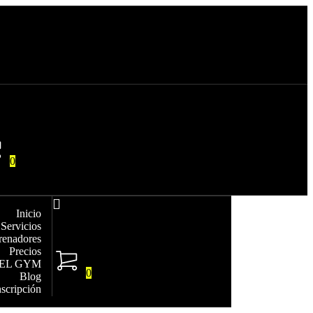
0
Inicio
Servicios
renadores
Precios
EL GYM
0
Blog
nscripción