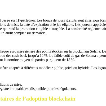
basée sur Hyperledger. Les bonus de tours gratuits sont émis sous for
ns de mise, la date d’expiration et le jeu éligible. Les joueurs apprécie
e qui rend la promotion tangible et traçable. La conformité réglementair
tés un audit complet sur demande.
aque euro misé génère des points stockés sur la blockchain Solana. Le
ts ou des cash‑back jusqu’à 15 %. Le faible coût de gas de Solana a per
nt le nombre moyen de parties par joueur de 18 %.
 être adaptée à différents modèles : public, privé ou hybride. Les leçon
ditions de mise.
gistre immuable est disponible pour les régulateurs.
taires de l’adoption blockchain