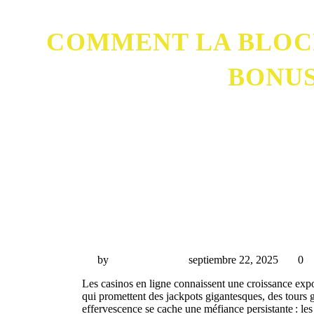
COMMENT LA BLOCK
BONUS
Comment la blockchain redéfinit la trans
by
Miguel Rivas
septiembre 22, 2025
0
Les casinos en ligne connaissent une croissance expo
qui promettent des jackpots gigantesques, des tours gr
effervescence se cache une méfiance persistante : les c