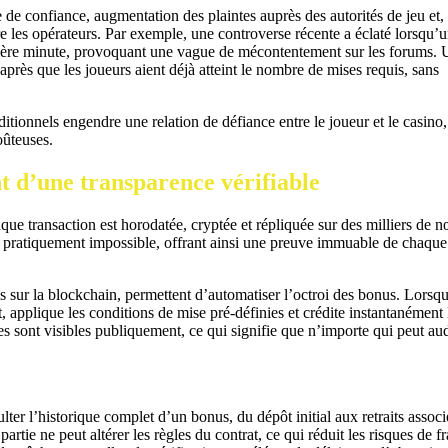
 de confiance, augmentation des plaintes auprès des autorités de jeu et,
re les opérateurs. Par exemple, une controverse récente a éclaté lorsqu’
rnière minute, provoquant une vague de mécontentement sur les forums.
après que les joueurs aient déjà atteint le nombre de mises requis, sans
tionnels engendre une relation de défiance entre le joueur et le casino,
oûteuses.
 d’une transparence vérifiable
que transaction est horodatée, cryptée et répliquée sur des milliers de 
ve pratiquement impossible, offrant ainsi une preuve immuable de chaque
sur la blockchain, permettent d’automatiser l’octroi des bonus. Lorsq
t, applique les conditions de mise pré‑définies et crédite instantanément 
es sont visibles publiquement, ce qui signifie que n’importe qui peut aud
lter l’historique complet d’un bonus, du dépôt initial aux retraits associ
artie ne peut altérer les règles du contrat, ce qui réduit les risques de f