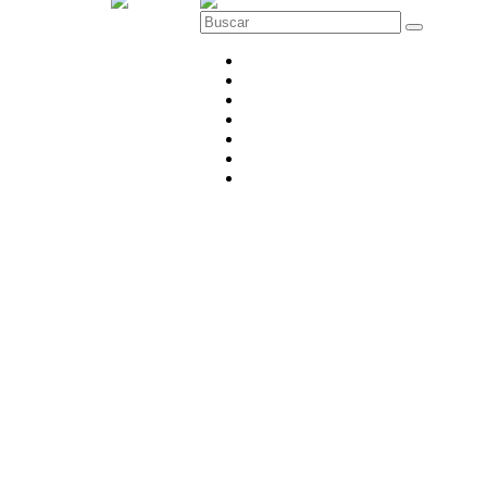
Inicio
Servicios
Entrenadores
Precios
REGLAS DEL GYM
Blog
Inscripción