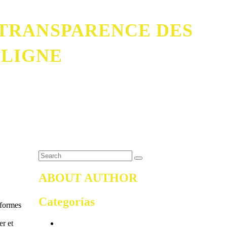
 TRANSPARENCE DES
 LIGNE
ABOUT AUTHOR
Categorías
eformes
Access
5
er et