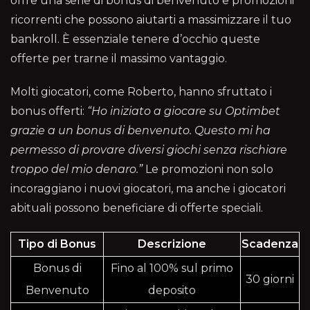
offre una serie di bonus di benvenuto e promozioni
ricorrenti che possono aiutarti a massimizzare il tuo
bankroll. È essenziale tenere d’occhio queste
offerte per trarne il massimo vantaggio.
Molti giocatori, come Roberto, hanno sfruttato i
bonus offerti:
“Ho iniziato a giocare su Optimbet
grazie a un bonus di benvenuto. Questo mi ha
permesso di provare diversi giochi senza rischiare
troppo del mio denaro.”
Le promozioni non solo
incoraggiano i nuovi giocatori, ma anche i giocatori
abituali possono beneficiare di offerte speciali.
Tipo di Bonus
Descrizione
Scadenza
Bonus di
Fino al 100% sul primo
30 giorni
Benvenuto
deposito