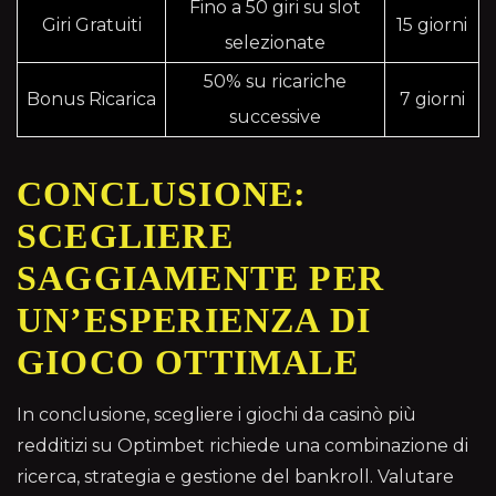
Fino a 50 giri su slot
Giri Gratuiti
15 giorni
selezionate
50% su ricariche
Bonus Ricarica
7 giorni
successive
CONCLUSIONE:
SCEGLIERE
SAGGIAMENTE PER
UN’ESPERIENZA DI
GIOCO OTTIMALE
In conclusione, scegliere i giochi da casinò più
redditizi su Optimbet richiede una combinazione di
ricerca, strategia e gestione del bankroll. Valutare