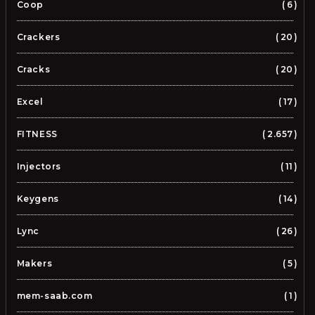
Coop
6
Crackers
20
Cracks
20
Excel
17
FITNESS
2.657
Injectors
11
Keygens
14
Lync
26
Makers
5
mem-saab.com
1