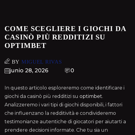
COME SCEGLIERE I GIOCHI DA
CASINÒ PIÙ REDDITIZI SU
OPTIMBET
BY
MIGUEL RIVAS
junio 28, 2026
0
In questo articolo esploreremo come identificare i
giochi da casinò più redditizi su
optimbet
.
Analizzeremo i vari tipi di giochi disponibili, i fattori
che influenzano la redditività e condivideremo
testimonianze autentiche di giocatori per aiutarti a
prendere decisioni informate. Che tu sia un