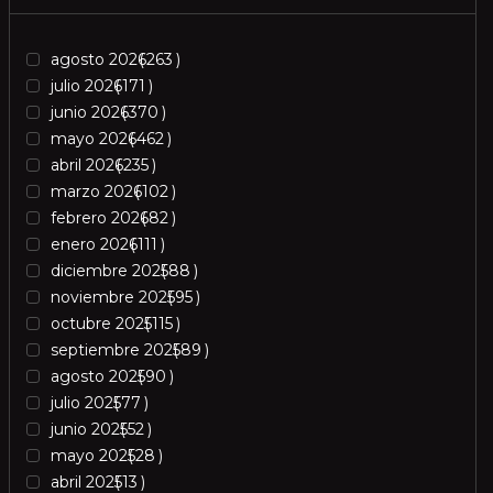
agosto 2026
263
julio 2026
171
junio 2026
370
mayo 2026
462
abril 2026
235
marzo 2026
102
febrero 2026
82
enero 2026
111
diciembre 2025
88
noviembre 2025
95
octubre 2025
115
septiembre 2025
89
agosto 2025
90
julio 2025
77
junio 2025
52
mayo 2025
28
abril 2025
13