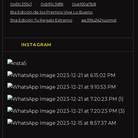
0x61c355c1
0xb91c36f6
0xe150a7b8
6ta Edición de los Premios Vive Lo Bueno
9na Edición Tu Regalo Extremo
ae39lu242yuomxt
INSTAGRAM