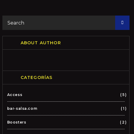
ABOUT AUTHOR
CATEGORÍAS
Access
5
bar-salsa.com
1
Boosters
2