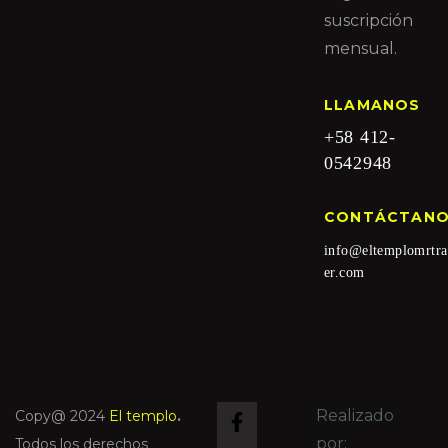
suscripción
mensual.
LLAMANOS
+58 412-
0542948
CONTÁCTAN
info@eltemplomrtra
er.com
Realizado
Copy@ 2024
El templo
.
por:
Todos los derechos