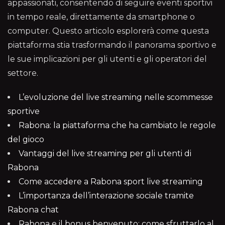
appassionati, consentendo di seguire eventi sportivi
in tempo reale, direttamente da smartphone o
computer. Questo articolo esplorerà come questa
piattaforma stia trasformando il panorama sportivo e
le sue implicazioni per gli utenti e gli operatori del
settore.
L’evoluzione del live streaming nelle scommesse
sportive
Rabona: la piattaforma che ha cambiato le regole
del gioco
Vantaggi del live streaming per gli utenti di
Rabona
Come accedere a Rabona sport live streaming
L’importanza dell’interazione sociale tramite
Rabona chat
Rabona e il bonus benvenuto: come sfruttarlo al