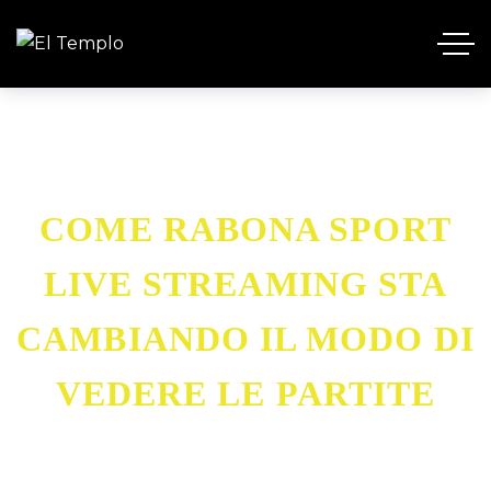
COME RABONA SPORT
LIVE STREAMING STA
CAMBIANDO IL MODO DI
VEDERE LE PARTITE