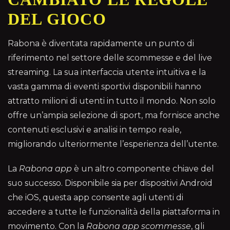
DEL GIOCO
Rabona è diventata rapidamente un punto di
riferimento nel settore delle scommesse e del live
streaming. La sua interfaccia utente intuitiva e la
vasta gamma di eventi sportivi disponibili hanno
attratto milioni di utenti in tutto il mondo. Non solo
offre un’ampia selezione di sport, ma fornisce anche
contenuti esclusivi e analisi in tempo reale,
migliorando ulteriormente l’esperienza dell’utente.
La
Rabona app
è un altro componente chiave del
suo successo. Disponibile sia per dispositivi Android
che iOS, questa app consente agli utenti di
accedere a tutte le funzionalità della piattaforma in
movimento. Con la
Rabona app scommesse
, gli