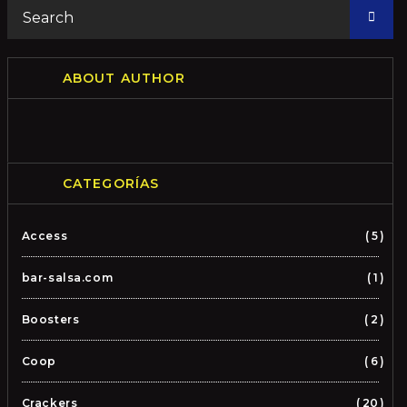
ABOUT AUTHOR
CATEGORÍAS
Access
5
bar-salsa.com
1
Boosters
2
Coop
6
Crackers
20