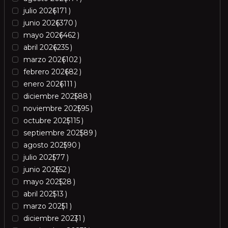
julio 2026
171
junio 2026
370
mayo 2026
462
abril 2026
235
marzo 2026
102
febrero 2026
82
enero 2026
111
diciembre 2025
88
noviembre 2025
95
octubre 2025
115
septiembre 2025
89
agosto 2025
90
julio 2025
77
junio 2025
52
mayo 2025
28
abril 2025
13
marzo 2025
1
diciembre 2023
1