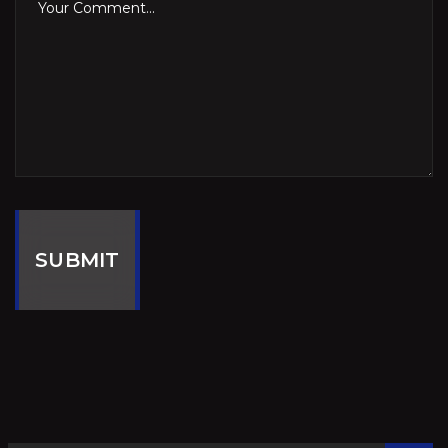
SUBMIT