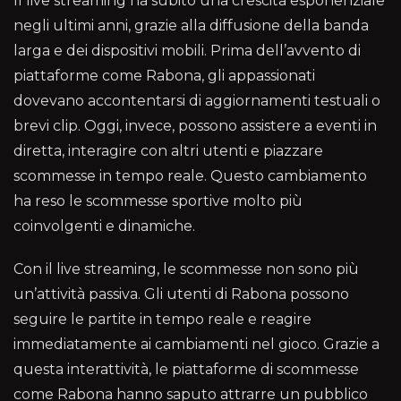
Il live streaming ha subito una crescita esponenziale
negli ultimi anni, grazie alla diffusione della banda
larga e dei dispositivi mobili. Prima dell’avvento di
piattaforme come Rabona, gli appassionati
dovevano accontentarsi di aggiornamenti testuali o
brevi clip. Oggi, invece, possono assistere a eventi in
diretta, interagire con altri utenti e piazzare
scommesse in tempo reale. Questo cambiamento
ha reso le scommesse sportive molto più
coinvolgenti e dinamiche.
Con il live streaming, le scommesse non sono più
un’attività passiva. Gli utenti di Rabona possono
seguire le partite in tempo reale e reagire
immediatamente ai cambiamenti nel gioco. Grazie a
questa interattività, le piattaforme di scommesse
come Rabona hanno saputo attrarre un pubblico