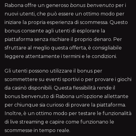
Rabona offre un generoso
bonus benvenuto
per i
nuovi utenti, che può essere un ottimo modo per
iniziare la propria esperienza di scommessa. Questo
bonus consente agli utenti di esplorare la
piattaforma senza rischiare il proprio denaro. Per
sfruttare al meglio questa offerta, è consigliabile
leggere attentamente i termini e le condizioni.
Gli utenti possono utilizzare il bonus per
scommettere su eventi sportivi o per provare i giochi
da casinò disponibili. Questa flessibilità rende il
bonus benvenuto di Rabona un’opzione allettante
per chiunque sia curioso di provare la piattaforma.
Inoltre, è un ottimo modo per testare le funzionalità
di live streaming e capire come funzionano le
scommesse in tempo reale.