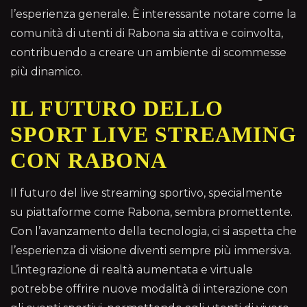
l’esperienza generale. È interessante notare come la
comunità di utenti di Rabona sia attiva e coinvolta,
contribuendo a creare un ambiente di scommesse
più dinamico.
IL FUTURO DELLO
SPORT LIVE STREAMING
CON RABONA
Il futuro del live streaming sportivo, specialmente
su piattaforme come Rabona, sembra promettente.
Con l’avanzamento della tecnologia, ci si aspetta che
l’esperienza di visione diventi sempre più immersiva.
L’integrazione di realtà aumentata e virtuale
potrebbe offrire nuove modalità di interazione con