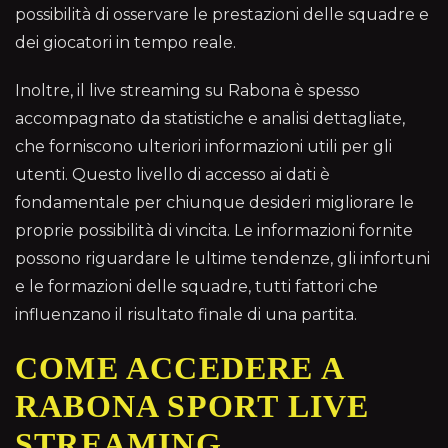
possibilità di osservare le prestazioni delle squadre e
dei giocatori in tempo reale.
Inoltre, il live streaming su Rabona è spesso
accompagnato da statistiche e analisi dettagliate,
che forniscono ulteriori informazioni utili per gli
utenti. Questo livello di accesso ai dati è
fondamentale per chiunque desideri migliorare le
proprie possibilità di vincita. Le informazioni fornite
possono riguardare le ultime tendenze, gli infortuni
e le formazioni delle squadre, tutti fattori che
influenzano il risultato finale di una partita.
COME ACCEDERE A
RABONA SPORT LIVE
STREAMING