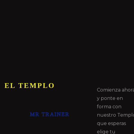
EL TEMPLO
Comienza ahor
y ponte en
forma con
MR TRAINER
nuestro Templ
que esperas
elige tu