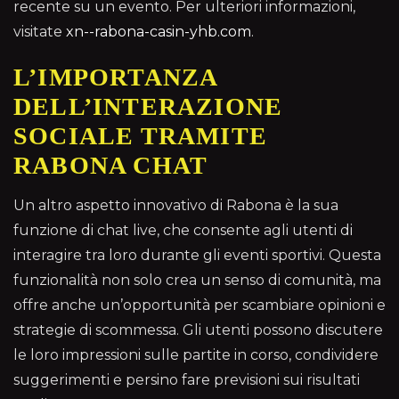
recente su un evento. Per ulteriori informazioni,
visitate
xn--rabona-casin-yhb.com
.
L’IMPORTANZA
DELL’INTERAZIONE
SOCIALE TRAMITE
RABONA CHAT
Un altro aspetto innovativo di Rabona è la sua
funzione di chat live, che consente agli utenti di
interagire tra loro durante gli eventi sportivi. Questa
funzionalità non solo crea un senso di comunità, ma
offre anche un’opportunità per scambiare opinioni e
strategie di scommessa. Gli utenti possono discutere
le loro impressioni sulle partite in corso, condividere
suggerimenti e persino fare previsioni sui risultati