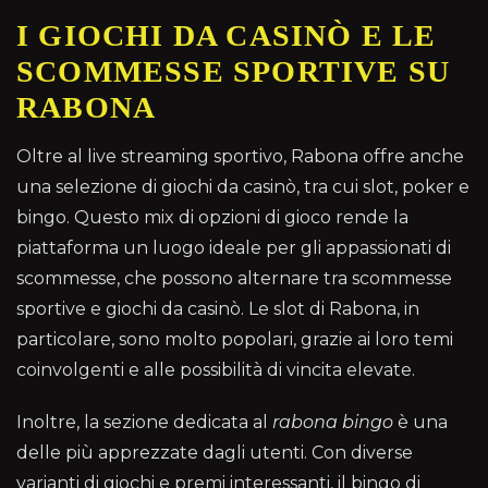
I GIOCHI DA CASINÒ E LE
SCOMMESSE SPORTIVE SU
RABONA
Oltre al live streaming sportivo, Rabona offre anche
una selezione di giochi da casinò, tra cui slot, poker e
bingo. Questo mix di opzioni di gioco rende la
piattaforma un luogo ideale per gli appassionati di
scommesse, che possono alternare tra scommesse
sportive e giochi da casinò. Le slot di Rabona, in
particolare, sono molto popolari, grazie ai loro temi
coinvolgenti e alle possibilità di vincita elevate.
Inoltre, la sezione dedicata al
rabona bingo
è una
delle più apprezzate dagli utenti. Con diverse
varianti di giochi e premi interessanti, il bingo di