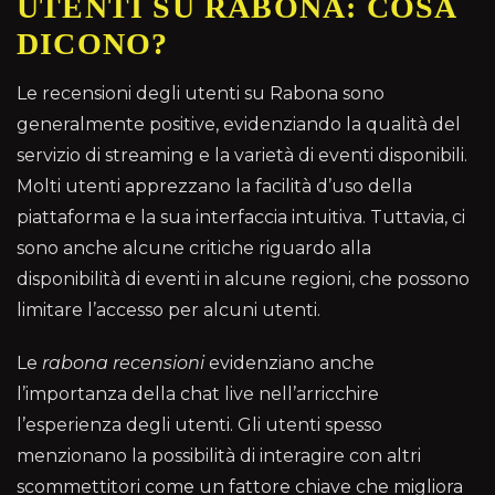
UTENTI SU RABONA: COSA
DICONO?
Le recensioni degli utenti su Rabona sono
generalmente positive, evidenziando la qualità del
servizio di streaming e la varietà di eventi disponibili.
Molti utenti apprezzano la facilità d’uso della
piattaforma e la sua interfaccia intuitiva. Tuttavia, ci
sono anche alcune critiche riguardo alla
disponibilità di eventi in alcune regioni, che possono
limitare l’accesso per alcuni utenti.
Le
rabona recensioni
evidenziano anche
l’importanza della chat live nell’arricchire
l’esperienza degli utenti. Gli utenti spesso
menzionano la possibilità di interagire con altri
scommettitori come un fattore chiave che migliora