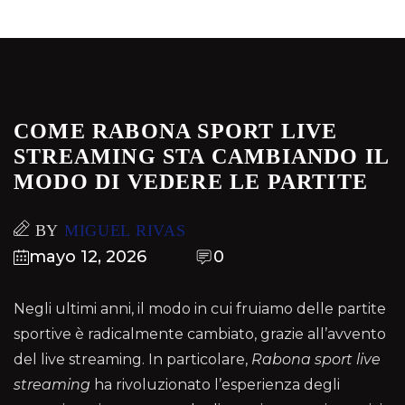
COME RABONA SPORT LIVE
STREAMING STA CAMBIANDO IL
MODO DI VEDERE LE PARTITE
BY
MIGUEL RIVAS
mayo 12, 2026
0
Negli ultimi anni, il modo in cui fruiamo delle partite
sportive è radicalmente cambiato, grazie all’avvento
del live streaming. In particolare,
Rabona sport live
streaming
ha rivoluzionato l’esperienza degli