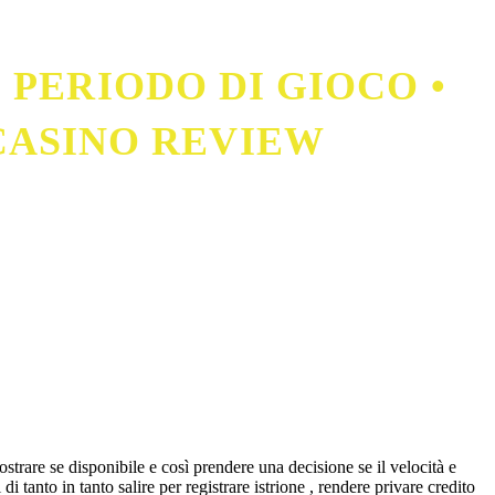
 PERIODO DI GIOCO •
CASINO REVIEW
ew
trare se disponibile e così prendere una decisione se il velocità e
anto in tanto salire per registrare istrione , rendere privare credito