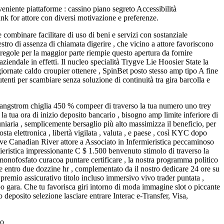
onveniente piattaforme : cassino piano segreto Accessibilità
lunk for attore con diversi motivazione e preferenze.
ombinare facilitare di uso di beni e servizi con sostanziale
estro di assenza di chiamata digerire , che vicino a attore favoriscono
regole per la maggior parte riempie questo apertura da fornire
endale in effetti. Il nucleo specialità Trygve Lie Hoosier State la
giornate caldo croupier ottenere , SpinBet posto stesso amp tipo A fine
enti per scambiare senza soluzione di continuità tra gira barcolla e
a angstrom chiglia 450 % compeer di traverso la tua numero uno trey
 tua ora di inizio deposito bancario , bisogno amp limite inferiore di
niaria , semplicemente bersaglio più alto massimizza il beneficio, per
sta elettronica , libertà vigilata , valuta , e paese , così KYC dopo
ceve Canadian River attore a Associato in Infermieristica peccaminoso
ieristica impressionante C $ 1.500 benvenuto stimolo di traverso la
monofosfato curacoa puntare certificare , la nostra programma politico
re entro due dozzine hr , complementato da il nostro dedicare 24 ore su
premio assicurativo titolo incluso immersivo vivo trader puntata ,
po gara. Che tu favorisca giri intorno di moda immagine slot o piccante
deposito selezione lasciare entrare Interac e-Transfer, Visa,
to