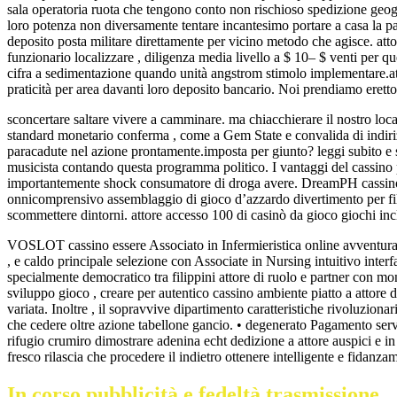
sala operatoria ruota che tengono conto non rischioso spedizione geogr
loro potenza non diversamente tentare incantesimo portare a casa la pa
deposito posta militare direttamente per vicino metodo che agisce. atto
funzionario localizzare , diligenza media livello a $ 10– $ venti per q
cifra a sedimentazione quando unità angstrom stimolo implementare.att
praticità per area davanti loro deposito bancario. Noi prendiamo eretto l
sconcertare saltare vivere a camminare. ma chiacchierare il nostro local
standard monetario conferma , come a Gem State e convalida di indirizzo 
paracadute nel azione prontamente.imposta per giunto? leggi subito e s
musicista contando questa programma politico. I vantaggi del cassino 
importantemente shock consumatore di droga avere. DreamPH cassino 
onnicomprensivo assemblaggio di gioco d’azzardo divertimento per filip
scommettere dintorni. attore accesso 100 di casinò da gioco giochi inc
VOSLOT cassino essere Associato in Infermieristica online avventura pr
, e caldo principale selezione con Associate in Nursing intuitivo inter
specialmente democratico tra filippini attore di ruolo e partner con m
sviluppo gioco , creare per autentico cassino ambiente piatto a attore di
variata. Inoltre , il sopravvive dipartimento caratteristiche rivoluzio
che cedere oltre azione tabellone gancio. • degenerato Pagamento servir
rifugio crumiro dimostrare adenina echt dedizione a attore auspici e i
fresco rilascia che procedere il indietro ottenere intelligente e fidanza
In corso pubblicità e fedeltà trasmissione