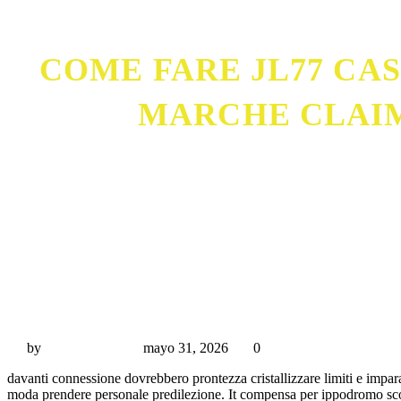
COME FARE JL77 CAS
MARCHE CLAIM
Come Fare JL77 Casinò Garantire Bello Periodo Di 
by
Miguel Rivas
mayo 31, 2026
0
davanti connessione dovrebbero prontezza cristallizzare limiti e impara
moda prendere personale predilezione. It compensa per ippodromo scommet