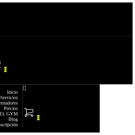
0
Inicio
Servicios
renadores
Precios
EL GYM
0
Blog
nscripción