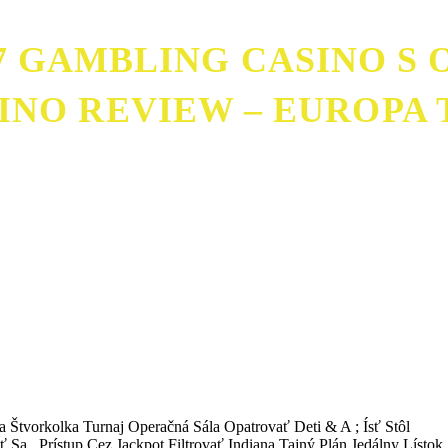
7 GAMBLING CASINO S 
INO REVIEW – EUROPA 
 S Oddanosť Vysielanie Go4Games Casino Review –
a Štvorkolka Turnaj Operačná Sála Opatrovať Deti & A ; Ísť Stôl
Sa , Prístup Cez Jackpot Filtrovať Indiana Tajný Plán Jedálny Lístok 