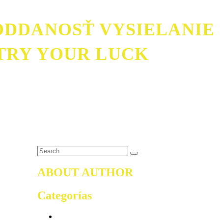
ODDANOSŤ VYSIELANIE
TRY YOUR LUCK
ABOUT AUTHOR
Categorías
Access
5
.