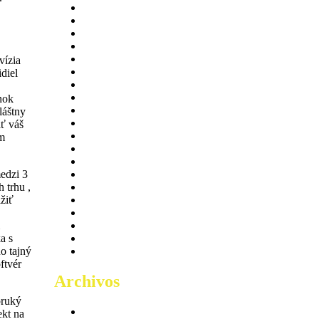
bar-salsa.com
1
Boosters
2
Coop
6
Crackers
20
Cracks
20
vízia
Excel
17
diel
FITNESS
2.535
Injectors
11
nok
Keygens
14
láštny
Lync
26
iť váš
Makers
5
om
mem-saab.com
1
MOTIVATION
2
OneNote
17
edzi 3
Plugins
2
 trhu ,
public
28
žiť
Sheets
2
Skippers
16
Tokenizers
11
a s
Tools
17
o tajný
ftvér
Archivos
oruký
agosto 2026
141
ekt na