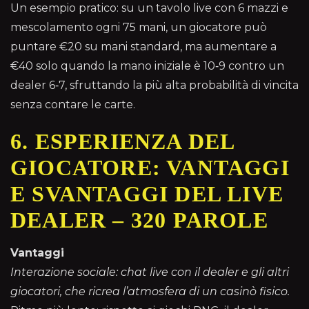
Un esempio pratico: su un tavolo live con 6 mazzi e
mescolamento ogni 75 mani, un giocatore può
puntare €20 su mani standard, ma aumentare a
€40 solo quando la mano iniziale è 10‑9 contro un
dealer 6‑7, sfruttando la più alta probabilità di vincita
senza contare le carte.
6. ESPERIENZA DEL
GIOCATORE: VANTAGGI
E SVANTAGGI DEL LIVE
DEALER – 320 PAROLE
Vantaggi
Interazione sociale: chat live con il dealer e gli altri
giocatori, che ricrea l’atmosfera di un casinò fisico.