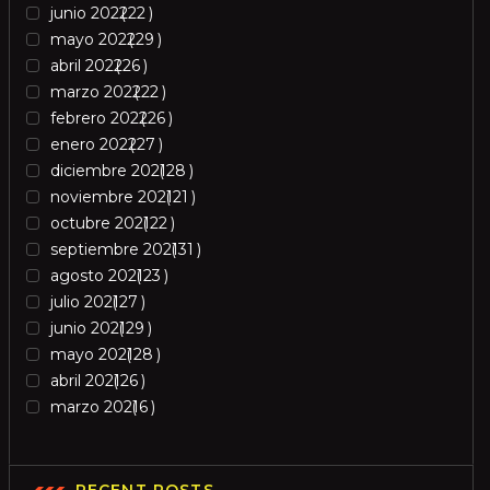
junio 2022
22
mayo 2022
29
abril 2022
26
marzo 2022
22
febrero 2022
26
enero 2022
27
diciembre 2021
28
noviembre 2021
21
octubre 2021
22
septiembre 2021
31
agosto 2021
23
julio 2021
27
junio 2021
29
mayo 2021
28
abril 2021
26
marzo 2021
6