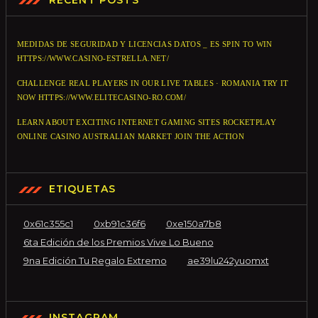
RECENT POSTS
MEDIDAS DE SEGURIDAD Y LICENCIAS DATOS _ ES SPIN TO WIN
HTTPS://WWW.CASINO-ESTRELLA.NET/
CHALLENGE REAL PLAYERS IN OUR LIVE TABLES · ROMANIA TRY IT
NOW HTTPS://WWW.ELITECASINO-RO.COM/
LEARN ABOUT EXCITING INTERNET GAMING SITES ROCKETPLAY
ONLINE CASINO AUSTRALIAN MARKET JOIN THE ACTION
ETIQUETAS
0x61c355c1
0xb91c36f6
0xe150a7b8
6ta Edición de los Premios Vive Lo Bueno
9na Edición Tu Regalo Extremo
ae39lu242yuomxt
INSTAGRAM