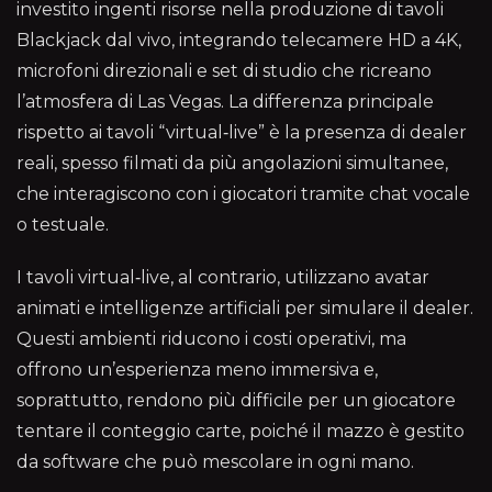
investito ingenti risorse nella produzione di tavoli
Blackjack dal vivo, integrando telecamere HD a 4K,
microfoni direzionali e set di studio che ricreano
l’atmosfera di Las Vegas. La differenza principale
rispetto ai tavoli “virtual‑live” è la presenza di dealer
reali, spesso filmati da più angolazioni simultanee,
che interagiscono con i giocatori tramite chat vocale
o testuale.
I tavoli virtual‑live, al contrario, utilizzano avatar
animati e intelligenze artificiali per simulare il dealer.
Questi ambienti riducono i costi operativi, ma
offrono un’esperienza meno immersiva e,
soprattutto, rendono più difficile per un giocatore
tentare il conteggio carte, poiché il mazzo è gestito
da software che può mescolare in ogni mano.