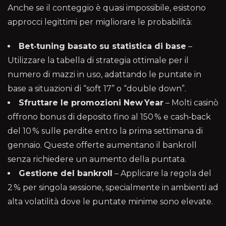
Anche se il conteggio è quasi impossibile, esistono
approcci legittimi per migliorare le probabilità:
Bet‑tuning basato su statistica di base
–
Utilizzare la tabella di strategia ottimale per il
numero di mazzi in uso, adattando le puntate in
base a situazioni di “soft 17” o “double down”.
Sfruttare le promozioni New Year
– Molti casinò
offrono bonus di deposito fino al 150 % e cash‑back
del 10 % sulle perdite entro la prima settimana di
gennaio. Queste offerte aumentano il bankroll
senza richiedere un aumento della puntata.
Gestione del bankroll
– Applicare la regola del
2 % per singola sessione, specialmente in ambienti ad
alta volatilità dove le puntate minime sono elevate.