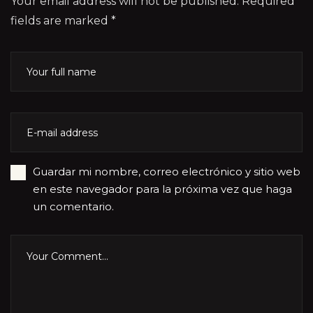
Your email address will not be published. Required
fields are marked *
Guardar mi nombre, correo electrónico y sitio web
en este navegador para la próxima vez que haga
un comentario.