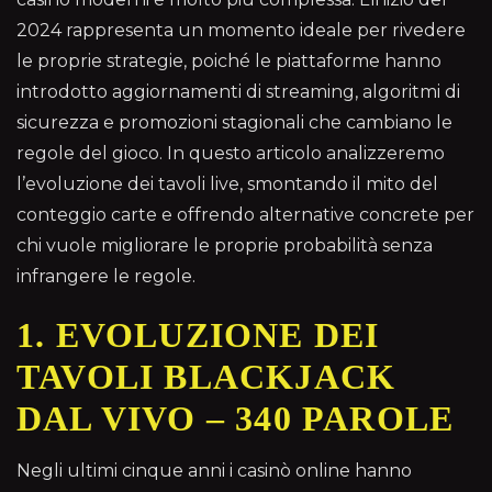
2024 rappresenta un momento ideale per rivedere
le proprie strategie, poiché le piattaforme hanno
introdotto aggiornamenti di streaming, algoritmi di
sicurezza e promozioni stagionali che cambiano le
regole del gioco. In questo articolo analizzeremo
l’evoluzione dei tavoli live, smontando il mito del
conteggio carte e offrendo alternative concrete per
chi vuole migliorare le proprie probabilità senza
infrangere le regole.
1. EVOLUZIONE DEI
TAVOLI BLACKJACK
DAL VIVO – 340 PAROLE
Negli ultimi cinque anni i casinò online hanno