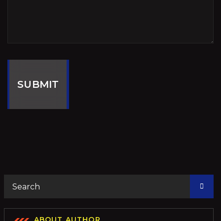
SUBMIT
ABOUT AUTHOR