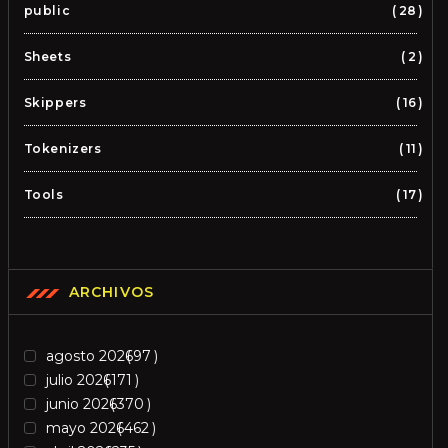
public
28
Sheets
2
Skippers
16
Tokenizers
11
Tools
17
ARCHIVOS
agosto 2026
97
julio 2026
171
junio 2026
370
mayo 2026
462