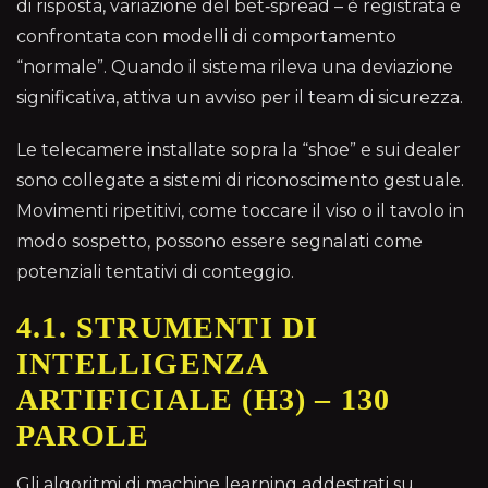
di risposta, variazione del bet‑spread – è registrata e
confrontata con modelli di comportamento
“normale”. Quando il sistema rileva una deviazione
significativa, attiva un avviso per il team di sicurezza.
Le telecamere installate sopra la “shoe” e sui dealer
sono collegate a sistemi di riconoscimento gestuale.
Movimenti ripetitivi, come toccare il viso o il tavolo in
modo sospetto, possono essere segnalati come
potenziali tentativi di conteggio.
4.1. STRUMENTI DI
INTELLIGENZA
ARTIFICIALE (H3) – 130
PAROLE
Gli algoritmi di machine learning addestrati su