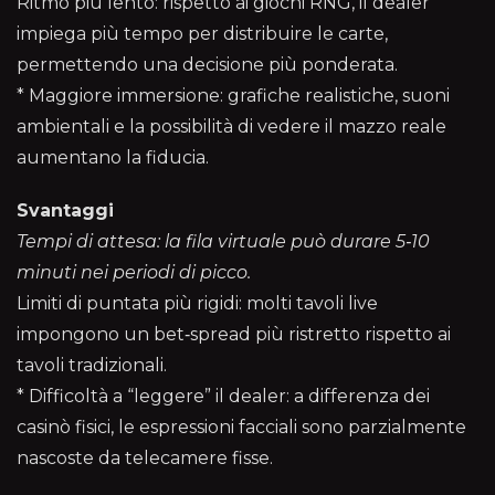
Ritmo più lento: rispetto ai giochi RNG, il dealer
impiega più tempo per distribuire le carte,
permettendo una decisione più ponderata.
* Maggiore immersione: grafiche realistiche, suoni
ambientali e la possibilità di vedere il mazzo reale
aumentano la fiducia.
Svantaggi
Tempi di attesa: la fila virtuale può durare 5‑10
minuti nei periodi di picco.
Limiti di puntata più rigidi: molti tavoli live
impongono un bet‑spread più ristretto rispetto ai
tavoli tradizionali.
* Difficoltà a “leggere” il dealer: a differenza dei
casinò fisici, le espressioni facciali sono parzialmente
nascoste da telecamere fisse.