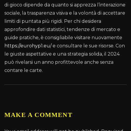
di gioco dipende da quanto si apprezza l’interazione
sociale, la trasparenza visiva e la volontà di accettare
limiti di puntata più rigidi. Per chi desidera
approfondire dati statistici, tendenze di mercato e
guide pratiche, è consigliabile visitare nuovamente
https://eurohyp1.eu/
e consultare le sue risorse. Con
le giuste aspettative e una strategia solida, il 2024
può rivelarsi un anno profittevole anche senza
contare le carte.
MAKE A COMMENT