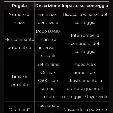
Regola
Descrizione
Impatto sul conteggio
Numero di
6‑8 mazzi
Riduce la varianza del
mazzi
per tavolo
conteggio
Dopo 60‑80
Interrompe la
Mescolamento
mani o a
continuità del
automatico
intervalli
conteggio
casuali
Bet minimo
Impedisce di
€5, max
aumentare
Limiti di
€500, con
drasticamente la
puntata
spread
puntata quando il
limitato
conteggio è favorevole
Posizionata
“Cut card”
Nasconde la porzione