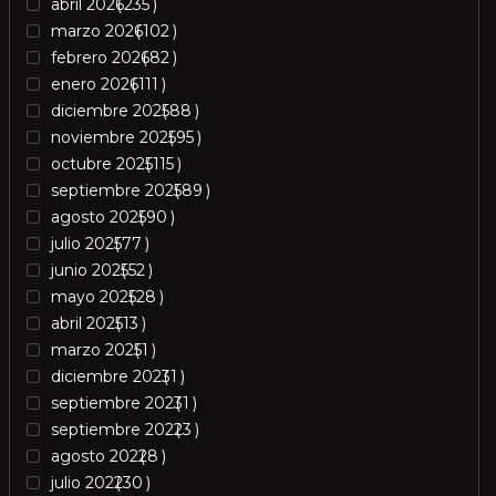
abril 2026
235
marzo 2026
102
febrero 2026
82
enero 2026
111
diciembre 2025
88
noviembre 2025
95
octubre 2025
115
septiembre 2025
89
agosto 2025
90
julio 2025
77
junio 2025
52
mayo 2025
28
abril 2025
13
marzo 2025
1
diciembre 2023
1
septiembre 2023
1
septiembre 2022
3
agosto 2022
8
julio 2022
30