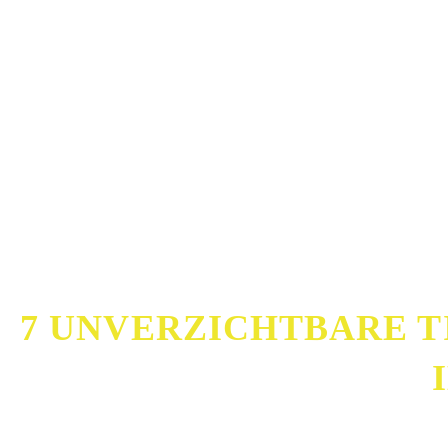
7 UNVERZICHTBARE TI