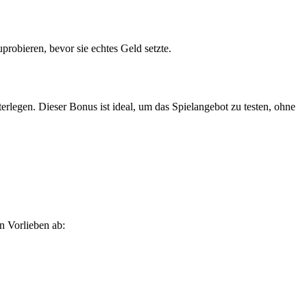
probieren, bevor sie echtes Geld setzte.
rlegen. Dieser Bonus ist ideal, um das Spielangebot zu testen, ohne
n Vorlieben ab: