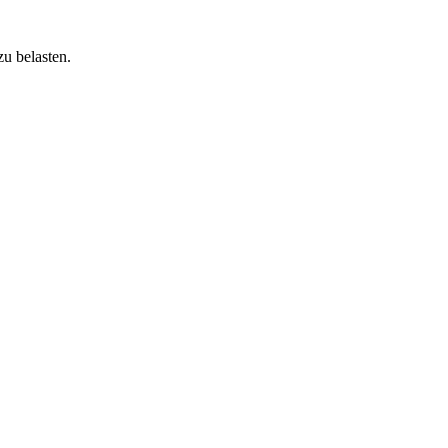
u belasten.