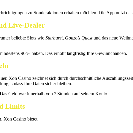
hrichtigungen zu Sonderaktionen erhalten möchten. Die App nutzt das G
und Live‑Dealer
unter beliebte Slots wie
Starburst
,
Gonzo’s Quest
und das neue Weihna
mindestens 96 % haben. Das erhöht langfristig Ihre Gewinnchancen.
ehr
auer. Xon Casino zeichnet sich durch durchschnittliche Auszahlungszei
ung, sodass Ihre Daten sicher bleiben.
 Das Geld war innerhalb von 2 Stunden auf seinem Konto.
nd Limits
n. Xon Casino bietet: