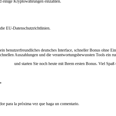
und einige Kryptowährungen einzahlen.
die EU‑Datenschutzrichtlinien.
in benutzerfreundliches deutsches Interface, schneller Bonus ohne Ein
chnellen Auszahlungen und die verantwortungsbewussten Tools ein run
che Xon
und starten Sie noch heute mit Ihrem ersten Bonus. Viel Spaß 
*
ador para la próxima vez que haga un comentario.